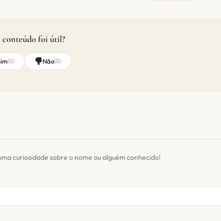
 conteúdo foi útil?
Sim
Não
(
0
)
(
0
)
uma curiosidade sobre o nome ou alguém conhecido!