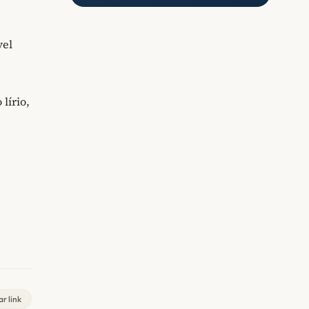
vel
lírio,
r link