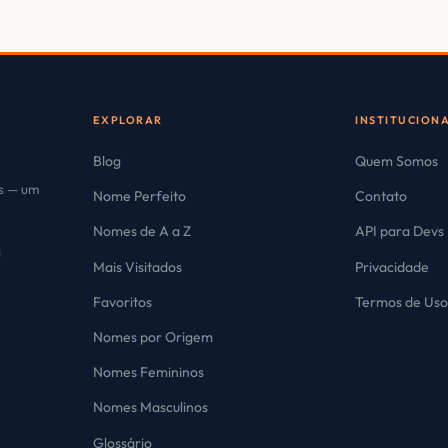
EXPLORAR
INSTITUCION
Blog
Quem Somos
es — um
Nome Perfeito
Contato
Nomes de A a Z
API para Devs
Mais Visitados
Privacidade
Favoritos
Termos de Us
Nomes por Origem
Nomes Femininos
Nomes Masculinos
Glossário