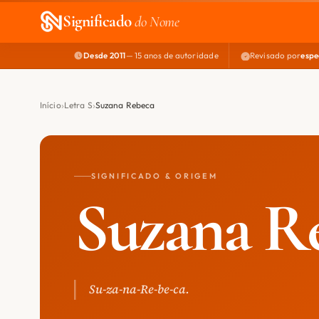
Significado
do Nome
Desde 2011
— 15 anos de autoridade
Revisado por
espe
Início
Letra S
Suzana Rebeca
SIGNIFICADO & ORIGEM
Suzana R
Su-za-na-Re-be-ca.