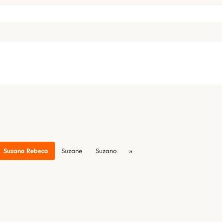
»
Suzana Rebeca
Suzane
Suzano