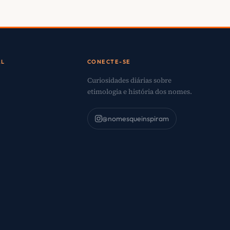
AL
CONECTE-SE
Curiosidades diárias sobre
etimologia e história dos nomes.
@nomesqueinspiram
o