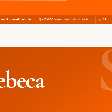
cialistas em etimologia
+16.000 nomes
com fontes históricas
API gr
ebeca