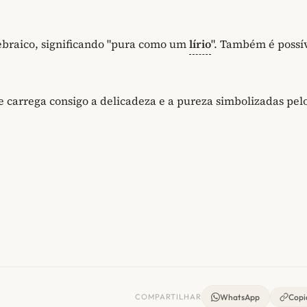
braico, significando "pura como um
lírio
". Também é possí
arrega consigo a delicadeza e a pureza simbolizadas pelo 
COMPARTILHAR
WhatsApp
Copia