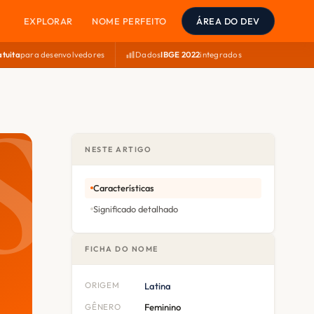
EXPLORAR
NOME PERFEITO
ÁREA DO DEV
atuita
para desenvolvedores
Dados
IBGE 2022
integrados
NESTE ARTIGO
Características
Significado detalhado
FICHA DO NOME
ORIGEM
Latina
GÊNERO
Feminino