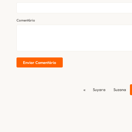
Comentário
Enviar Comentário
«
Suyara
Suzana