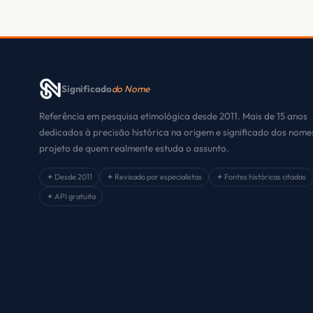
Significado
do Nome
Referência em pesquisa etimológica desde 2011. Mais de 15 anos
dedicados à precisão histórica na origem e significado dos nom
projeto de quem realmente estuda o assunto.
✦ Desde 2011
✦ Revisado por especialistas
✦ Fontes históricas citadas
✦ API gratuita