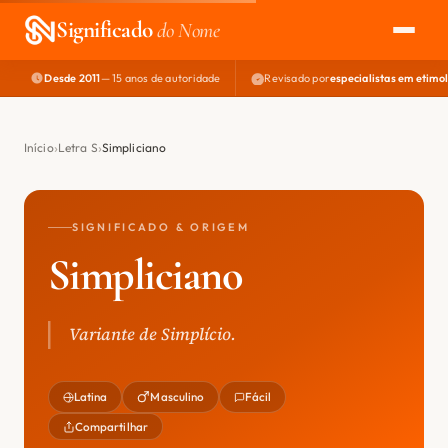
Significado
do Nome
Desde 2011
— 15 anos de autoridade
Revisado por
especialistas em etimo
EXPLORAR
NOME PERFEITO
Início
Letra S
Simpliciano
ÁREA DO DEV
SIGNIFICADO & ORIGEM
Simpliciano
Variante de Simplício.
Latina
Masculino
Fácil
Compartilhar