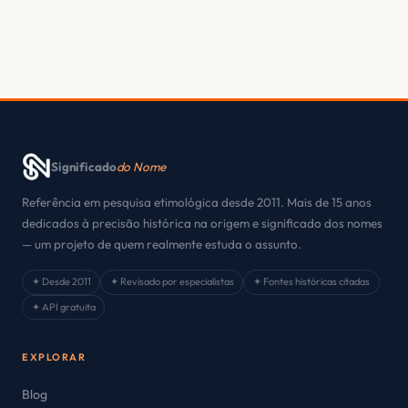
Significado
do Nome
Referência em pesquisa etimológica desde 2011. Mais de 15 anos
dedicados à precisão histórica na origem e significado dos nomes
— um projeto de quem realmente estuda o assunto.
✦ Desde 2011
✦ Revisado por especialistas
✦ Fontes históricas citadas
✦ API gratuita
EXPLORAR
Blog