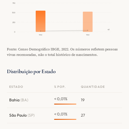
750
500
250
41
0
1940
1960
Fonte: Censo Demográfico IBGE, 2022. Os números refletem pessoas
vivas recenseadas, não o total histórico de nascimentos.
Distribuição por Estado
ESTADO
% POP.
QUANTIDADE
< 0,01%
Bahia
(BA)
19
< 0,01%
São Paulo
(SP)
27