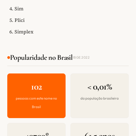
Sim
Plici
Simplex
Popularidade no Brasil
IBGE 2022
102
< 0,01%
pessoas com este nome no
da população brasileira
Brasil
40709º
61.5 anos