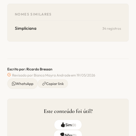
NOMES SIMILARES
Simpliciana
34 registros
Escrito por: Ricardo Bressan
Revisado por Bianca Mayra Andrade em 19/05/2026
WhatsApp
Copiar link
Este conteúdo foi útil?
Sim
(
0
)
Não
(
0
)