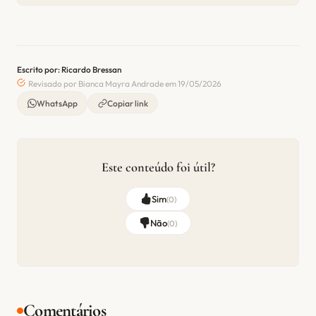
Escrito por: Ricardo Bressan
Revisado por Bianca Mayra Andrade em 19/05/2026
WhatsApp
Copiar link
Este conteúdo foi útil?
Sim
(
0
)
Não
(
0
)
Comentários