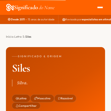
Significado
do Nome
Desde 2011
— 15 anos de autoridade
Revisado por
especialistas em etimo
EXPLORAR
NOME PERFEITO
Início
Letra S
Siles
ÁREA DO DEV
SIGNIFICADO & ORIGEM
Siles
Silva.
Latina
Masculino
Razoável
Compartilhar