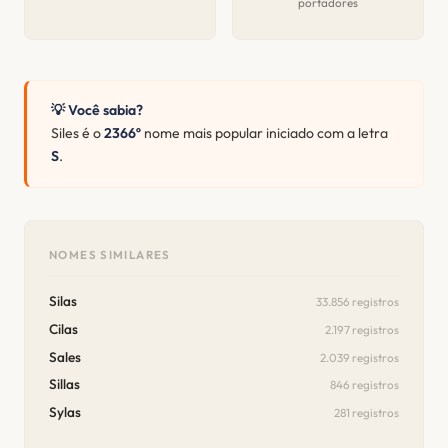
portadores
💡 Você sabia?
Siles é o
2366º
nome mais popular iniciado com a letra
S
.
NOMES SIMILARES
Silas
33.856 registros
Cilas
2.197 registros
Sales
2.039 registros
Sillas
846 registros
Sylas
281 registros