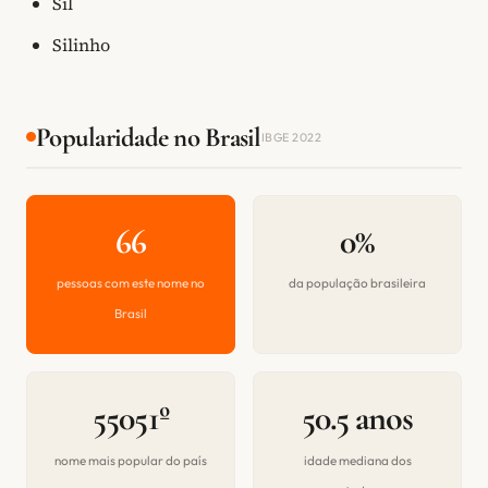
Sil
Silinho
Popularidade no Brasil
IBGE 2022
66
0%
pessoas com este nome no
da população brasileira
Brasil
55051º
50.5 anos
nome mais popular do país
idade mediana dos