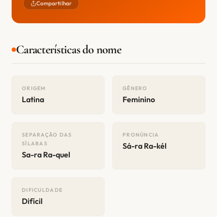
Compartilhar
Características do nome
ORIGEM
GÊNERO
Latina
Feminino
SEPARAÇÃO DAS
PRONÚNCIA
SÍLABAS
Sá-ra Ra-kél
Sa-ra Ra-quel
DIFICULDADE
Difícil