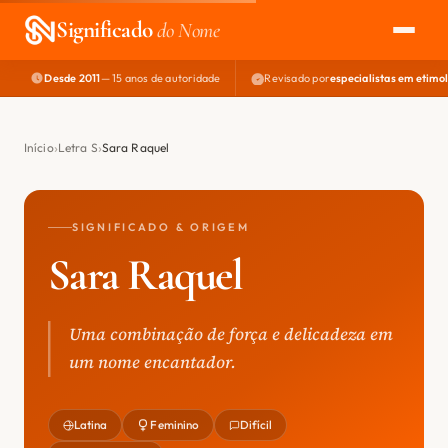
Significado
do Nome
Desde 2011
— 15 anos de autoridade
Revisado por
especialistas em etimo
EXPLORAR
NOME PERFEITO
Início
Letra S
Sara Raquel
ÁREA DO DEV
SIGNIFICADO & ORIGEM
Sara Raquel
Uma combinação de força e delicadeza em
um nome encantador.
Latina
Feminino
Difícil