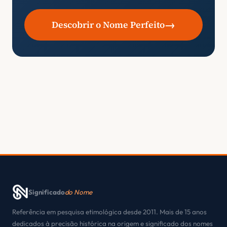
→
Descobrir o Nome Perfeito
Significado
do Nome
Referência em pesquisa etimológica desde 2011. Mais de 15 anos
dedicados à precisão histórica na origem e significado dos nomes