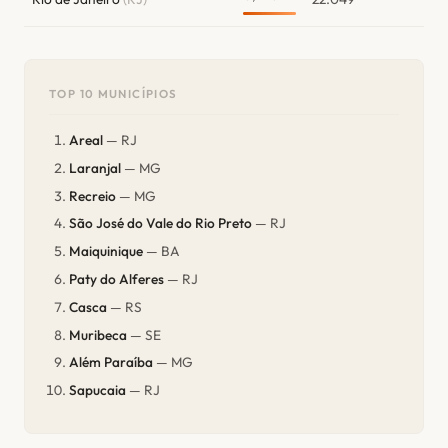
TOP 10 MUNICÍPIOS
Areal
— RJ
Laranjal
— MG
Recreio
— MG
São José do Vale do Rio Preto
— RJ
Maiquinique
— BA
Paty do Alferes
— RJ
Casca
— RS
Muribeca
— SE
Além Paraíba
— MG
Sapucaia
— RJ