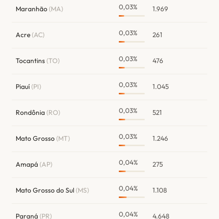
0,03%
Maranhão
(MA)
1.969
0,03%
Acre
(AC)
261
0,03%
Tocantins
(TO)
476
0,03%
Piauí
(PI)
1.045
0,03%
Rondônia
(RO)
521
0,03%
Mato Grosso
(MT)
1.246
0,04%
Amapá
(AP)
275
0,04%
Mato Grosso do Sul
(MS)
1.108
0,04%
Paraná
(PR)
4.648