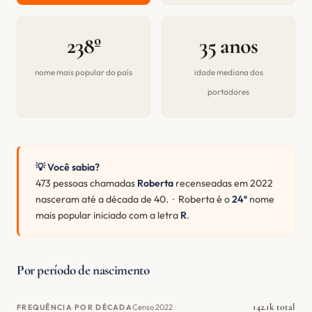
238º
35 anos
nome mais popular do país
idade mediana dos
portadores
💡 Você sabia?
473 pessoas chamadas
Roberta
recenseadas em 2022
nasceram até a década de 40. · Roberta é o
24º
nome
mais popular iniciado com a letra
R
.
Por período de nascimento
142.1k total
Censo 2022
FREQUÊNCIA POR DÉCADA