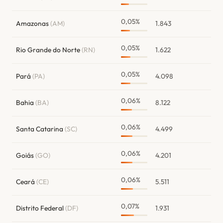
0,05%
Amazonas
(AM)
1.843
0,05%
Rio Grande do Norte
(RN)
1.622
0,05%
Pará
(PA)
4.098
0,06%
Bahia
(BA)
8.122
0,06%
Santa Catarina
(SC)
4.499
0,06%
Goiás
(GO)
4.201
0,06%
Ceará
(CE)
5.511
0,07%
Distrito Federal
(DF)
1.931