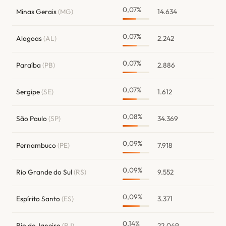
0,07%
Minas Gerais
(MG)
14.634
0,07%
Alagoas
(AL)
2.242
0,07%
Paraíba
(PB)
2.886
0,07%
Sergipe
(SE)
1.612
0,08%
São Paulo
(SP)
34.369
0,09%
Pernambuco
(PE)
7.918
0,09%
Rio Grande do Sul
(RS)
9.552
0,09%
Espírito Santo
(ES)
3.371
0,14%
Rio de Janeiro
(RJ)
22.049