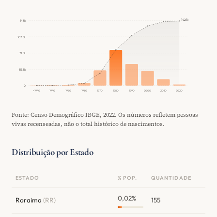
142.1k
143k
107.3k
71.5k
35.8k
0
<1940
1940
1950
1960
1970
1980
1990
2000
2010
2020
Fonte: Censo Demográfico IBGE, 2022. Os números refletem pessoas
vivas recenseadas, não o total histórico de nascimentos.
Distribuição por Estado
ESTADO
% POP.
QUANTIDADE
0,02%
Roraima
(RR)
155