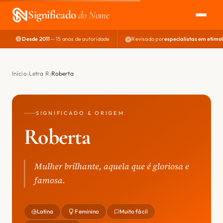
Significado
do Nome
Desde 2011
— 15 anos de autoridade
Revisado por
especialistas em etimo
EXPLORAR
NOME PERFEITO
Início
Letra R
Roberta
ÁREA DO DEV
SIGNIFICADO & ORIGEM
Roberta
Mulher brilhante, aquela que é gloriosa e
famosa.
Latina
Feminino
Muito fácil