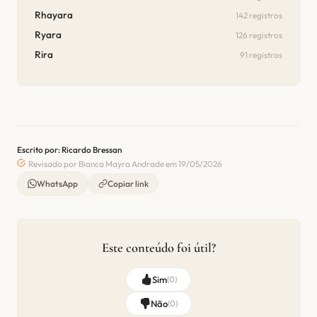
Rhayara
142 registros
Ryara
126 registros
Rira
91 registros
Escrito por: Ricardo Bressan
Revisado por Bianca Mayra Andrade em 19/05/2026
WhatsApp
Copiar link
Este conteúdo foi útil?
Sim
(
0
)
Não
(
0
)