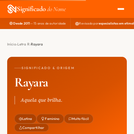
Significado
do Nome
Desde 2011
— 15 anos de autoridade
Revisado por
especialistas em etimo
EXPLORAR
NOME PERFEITO
Início
Letra R
Rayara
ÁREA DO DEV
SIGNIFICADO & ORIGEM
Rayara
Aquela que brilha.
Latina
Feminino
Muito fácil
Compartilhar