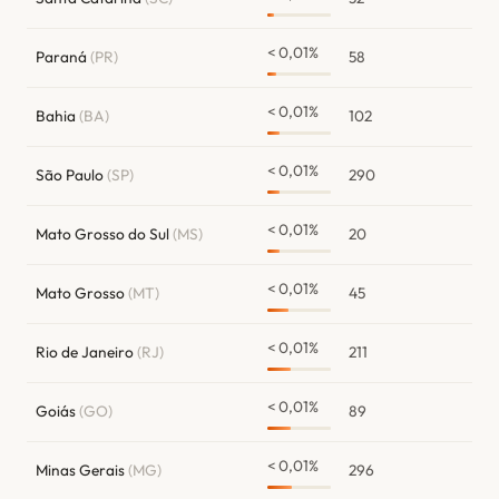
< 0,01%
Paraná
(PR)
58
< 0,01%
Bahia
(BA)
102
< 0,01%
São Paulo
(SP)
290
< 0,01%
Mato Grosso do Sul
(MS)
20
< 0,01%
Mato Grosso
(MT)
45
< 0,01%
Rio de Janeiro
(RJ)
211
< 0,01%
Goiás
(GO)
89
< 0,01%
Minas Gerais
(MG)
296