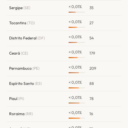
< 0,01%
Sergipe
(SE)
35
< 0,01%
Tocantins
(TO)
27
< 0,01%
Distrito Federal
(DF)
54
< 0,01%
Ceará
(CE)
179
< 0,01%
Pernambuco
(PE)
209
< 0,01%
Espírito Santo
(ES)
88
< 0,01%
Piauí
(PI)
78
< 0,01%
Roraima
(RR)
16
< 0,01%