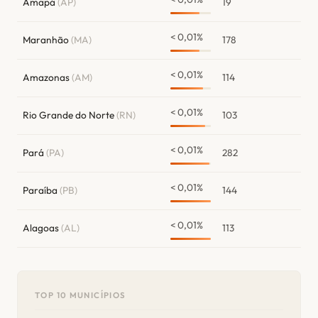
Amapá
(AP)
19
< 0,01%
Maranhão
(MA)
178
< 0,01%
Amazonas
(AM)
114
< 0,01%
Rio Grande do Norte
(RN)
103
< 0,01%
Pará
(PA)
282
< 0,01%
Paraíba
(PB)
144
< 0,01%
Alagoas
(AL)
113
TOP 10 MUNICÍPIOS