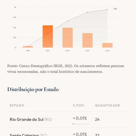
3k
2.8k
2.3k
1.5k
750
0
1980
1990
2000
2010
2020
Fonte: Censo Demográfico IBGE, 2022. Os números refletem pessoas
vivas recenseadas, não o total histórico de nascimentos.
Distribuição por Estado
ESTADO
% POP.
QUANTIDADE
< 0,01%
Rio Grande do Sul
(RS)
24
< 0,01%
Santa Catarina
(SC)
32