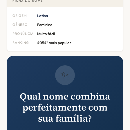
FICHA DO NOME
ORIGEM
Latina
GÊNERO
Feminino
PRONÚNCIA
Muito fácil
RANKING
4054º mais popular
✨
Qual nome combina
perfeitamente com
sua família?