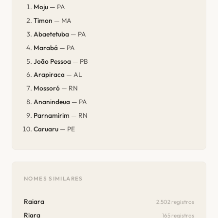
Moju
— PA
Timon
— MA
Abaetetuba
— PA
Marabá
— PA
João Pessoa
— PB
Arapiraca
— AL
Mossoró
— RN
Ananindeua
— PA
Parnamirim
— RN
Caruaru
— PE
NOMES SIMILARES
Raiara
2.502 registros
Riara
165 registros