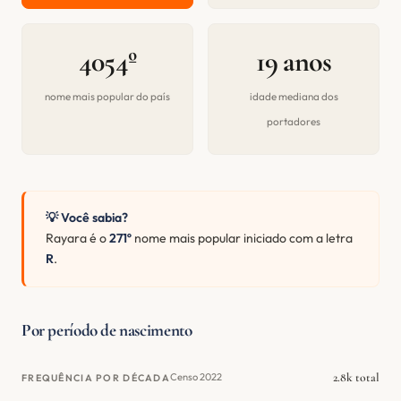
4054º
19 anos
nome mais popular do país
idade mediana dos
portadores
💡 Você sabia?
Rayara é o
271º
nome mais popular iniciado com a letra
R
.
Por período de nascimento
2.8k total
Censo 2022
FREQUÊNCIA POR DÉCADA