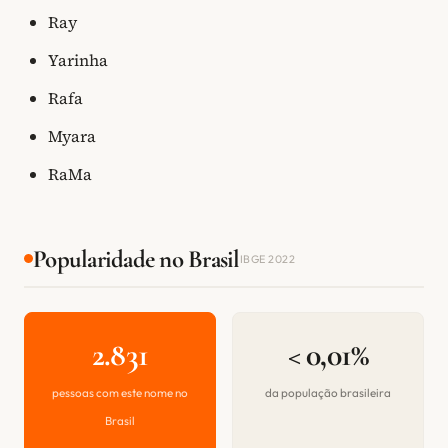
Ray
Yarinha
Rafa
Myara
RaMa
Popularidade no Brasil
IBGE 2022
2.831
< 0,01%
pessoas com este nome no
da população brasileira
Brasil