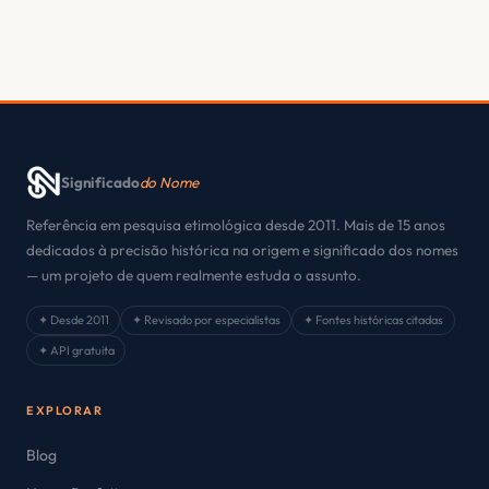
Significado
do Nome
Referência em pesquisa etimológica desde 2011. Mais de 15 anos
dedicados à precisão histórica na origem e significado dos nomes
— um projeto de quem realmente estuda o assunto.
✦ Desde 2011
✦ Revisado por especialistas
✦ Fontes históricas citadas
✦ API gratuita
EXPLORAR
Blog