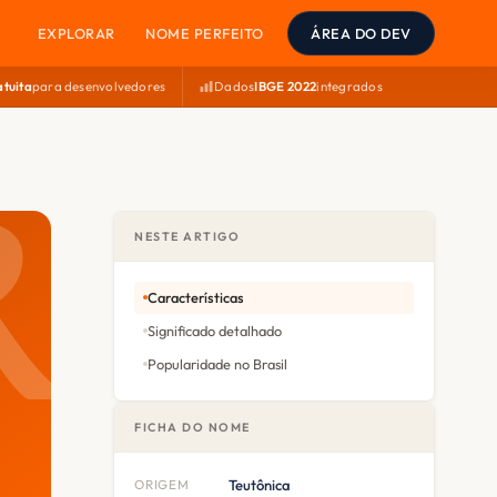
EXPLORAR
NOME PERFEITO
ÁREA DO DEV
atuita
para desenvolvedores
Dados
IBGE 2022
integrados
NESTE ARTIGO
Características
Significado detalhado
Popularidade no Brasil
FICHA DO NOME
ORIGEM
Teutônica