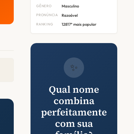
GÊNERO
Masculino
PRONÚNCIA
Razoável
RANKING
12817º mais popular
✨
Qual nome
combina
perfeitamente
com sua