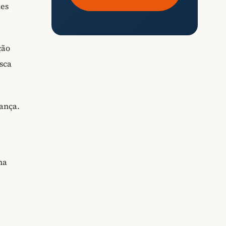
les
ção
sca
ança.
ma