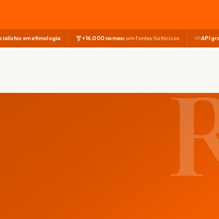
cialistas em etimologia
+16.000 nomes
com fontes históricas
API gr