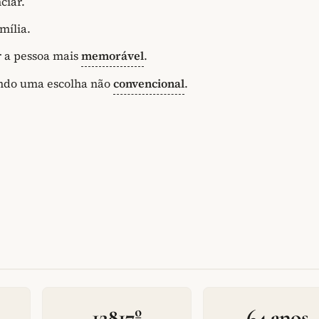
ciar.
mília.
 a pessoa mais
memorável
.
tindo uma escolha não
convencional
.
12817º
64 anos