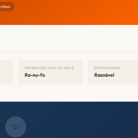
tilhar
SEPARAÇÃO DAS SÍLABAS
DIFICULDADE
Ra-nu-fo
Razoável
✨