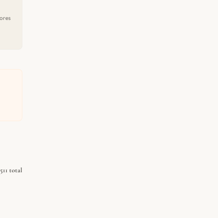
ores
511 total