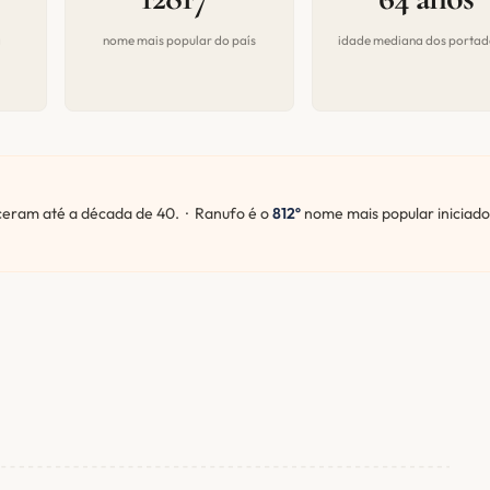
a
nome mais popular do país
idade mediana dos portad
ram até a década de 40. · Ranufo é o
812º
nome mais popular iniciado