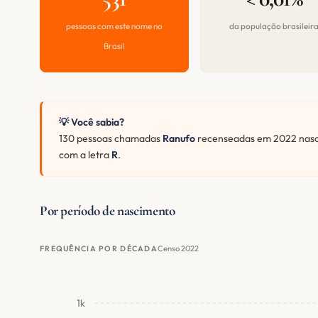
pessoas com este nome no
da população brasileir
Brasil
💡 Você sabia?
130 pessoas chamadas
Ranufo
recenseadas em 2022 nasce
com a letra
R
.
Por período de nascimento
Censo 2022
FREQUÊNCIA POR DÉCADA
1k