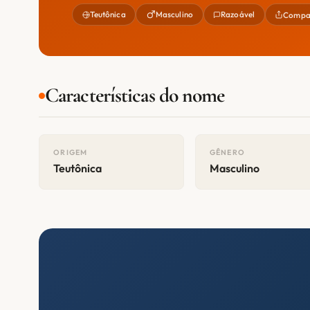
Teutônica
Masculino
Razoável
Compar
Características do nome
ORIGEM
GÊNERO
Teutônica
Masculino