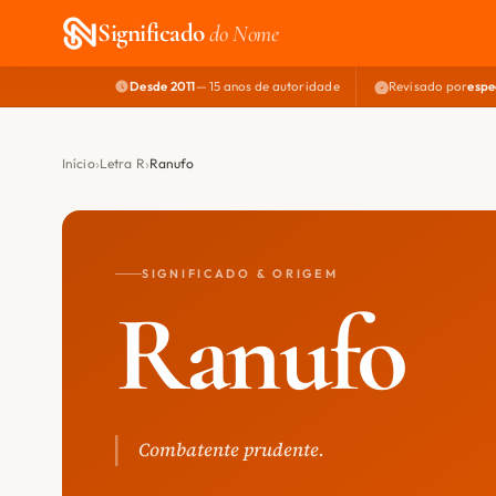
Significado
do Nome
Desde 2011
— 15 anos de autoridade
Revisado por
espe
Início
Letra R
Ranufo
SIGNIFICADO & ORIGEM
Ranufo
Combatente prudente.