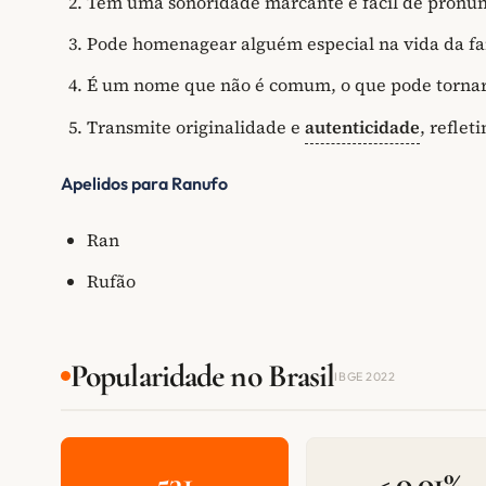
Tem uma sonoridade marcante e fácil de pronun
Pode homenagear alguém especial na vida da fa
É um nome que não é comum, o que pode tornar
Transmite originalidade e
autenticidade
, refle
Apelidos para Ranufo
Ran
Rufão
Popularidade no Brasil
IBGE 2022
531
< 0,01%