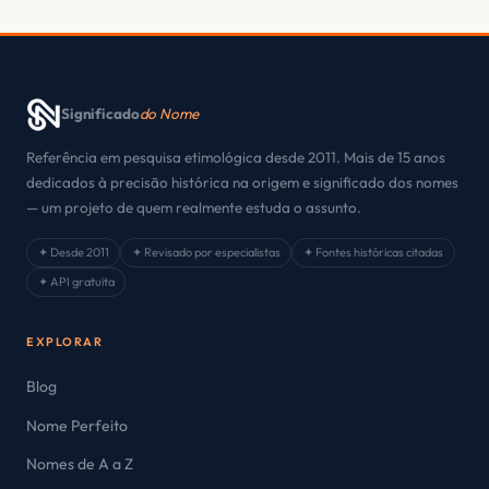
Significado
do Nome
Referência em pesquisa etimológica desde 2011. Mais de 15 anos
dedicados à precisão histórica na origem e significado dos nomes
— um projeto de quem realmente estuda o assunto.
✦ Desde 2011
✦ Revisado por especialistas
✦ Fontes históricas citadas
✦ API gratuita
EXPLORAR
Blog
Nome Perfeito
Nomes de A a Z