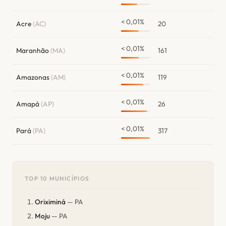
< 0,01%
Acre
(AC)
20
< 0,01%
Maranhão
(MA)
161
< 0,01%
Amazonas
(AM)
119
< 0,01%
Amapá
(AP)
26
< 0,01%
Pará
(PA)
317
TOP 10 MUNICÍPIOS
Oriximiná
— PA
Moju
— PA