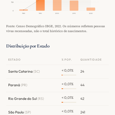
750
0
1980
1990
2000
2010
2020
Fonte: Censo Demográfico IBGE, 2022. Os números refletem pessoas
vivas recenseadas, não o total histórico de nascimentos.
Distribuição por Estado
ESTADO
% POP.
QUANTIDADE
< 0,01%
Santa Catarina
(SC)
24
< 0,01%
Paraná
(PR)
44
< 0,01%
Rio Grande do Sul
(RS)
42
< 0,01%
São Paulo
(SP)
241