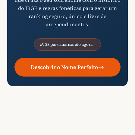
que cruza o seu sobrenome com o histórico
do IBGE e regras fonéticas para gerar um
ranking seguro, único e livre de
arrependimentos.
👶 23 pais analisando agora
→
Descobrir o Nome Perfeito