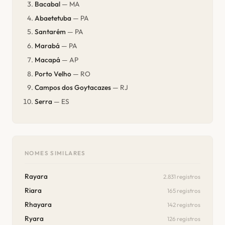
Bacabal
— MA
Abaetetuba
— PA
Santarém
— PA
Marabá
— PA
Macapá
— AP
Porto Velho
— RO
Campos dos Goytacazes
— RJ
Serra
— ES
NOMES SIMILARES
Rayara
2.831 registros
Riara
165 registros
Rhayara
142 registros
Ryara
126 registros