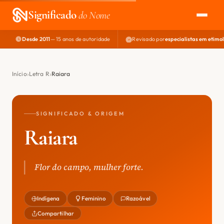
Significado
do Nome
Desde 2011
— 15 anos de autoridade
Revisado por
especialistas em etimo
EXPLORAR
NOME PERFEITO
Início
Letra R
Raiara
ÁREA DO DEV
SIGNIFICADO & ORIGEM
Raiara
Flor do campo, mulher forte.
Indígena
Feminino
Razoável
Compartilhar