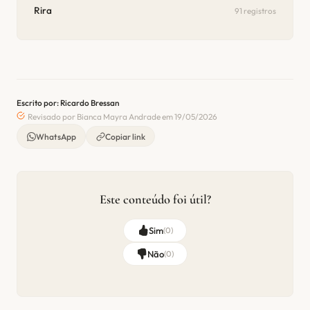
Rira
91 registros
Escrito por: Ricardo Bressan
Revisado por Bianca Mayra Andrade em 19/05/2026
WhatsApp
Copiar link
Este conteúdo foi útil?
Sim
(
0
)
Não
(
0
)