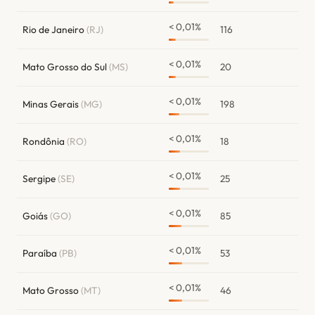
< 0,01%
Rio de Janeiro
(RJ)
116
< 0,01%
Mato Grosso do Sul
(MS)
20
< 0,01%
Minas Gerais
(MG)
198
< 0,01%
Rondônia
(RO)
18
< 0,01%
Sergipe
(SE)
25
< 0,01%
Goiás
(GO)
85
< 0,01%
Paraíba
(PB)
53
< 0,01%
Mato Grosso
(MT)
46