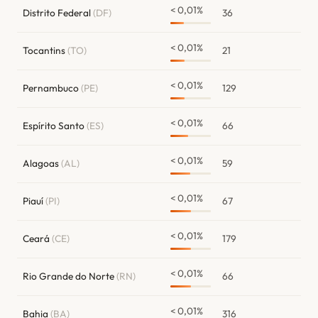
< 0,01%
Distrito Federal
(DF)
36
< 0,01%
Tocantins
(TO)
21
< 0,01%
Pernambuco
(PE)
129
< 0,01%
Espírito Santo
(ES)
66
< 0,01%
Alagoas
(AL)
59
< 0,01%
Piauí
(PI)
67
< 0,01%
Ceará
(CE)
179
< 0,01%
Rio Grande do Norte
(RN)
66
< 0,01%
Bahia
(BA)
316