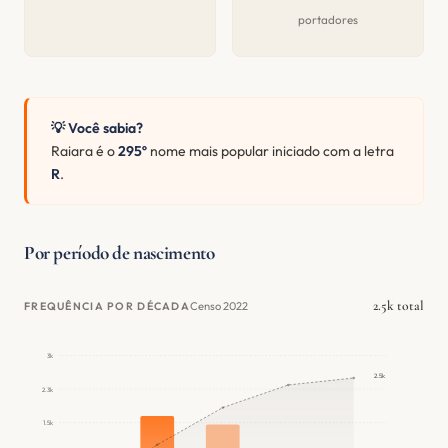
portadores
💡 Você sabia?
Raiara é o
295º
nome mais popular iniciado com a letra
R
.
Por período de nascimento
2.5k total
Censo 2022
FREQUÊNCIA POR DÉCADA
3k
2.5k
2.3k
1.5k