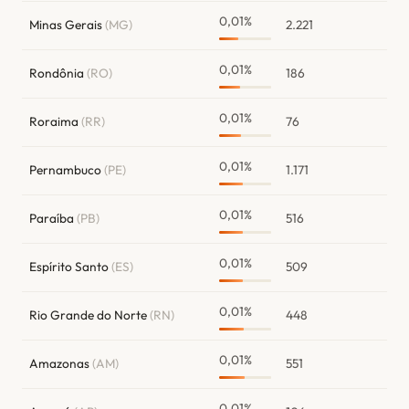
0,01%
Minas Gerais
(MG)
2.221
0,01%
Rondônia
(RO)
186
0,01%
Roraima
(RR)
76
0,01%
Pernambuco
(PE)
1.171
0,01%
Paraíba
(PB)
516
0,01%
Espírito Santo
(ES)
509
0,01%
Rio Grande do Norte
(RN)
448
0,01%
Amazonas
(AM)
551
0,01%