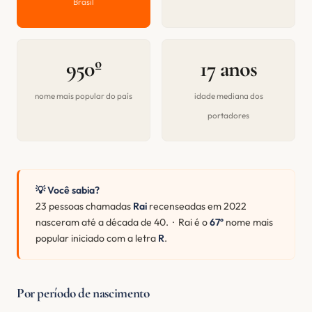
Brasil
950º
17 anos
nome mais popular do país
idade mediana dos
portadores
💡 Você sabia?
23 pessoas chamadas
Rai
recenseadas em 2022
nasceram até a década de 40. · Rai é o
67º
nome mais
popular iniciado com a letra
R
.
Por período de nascimento