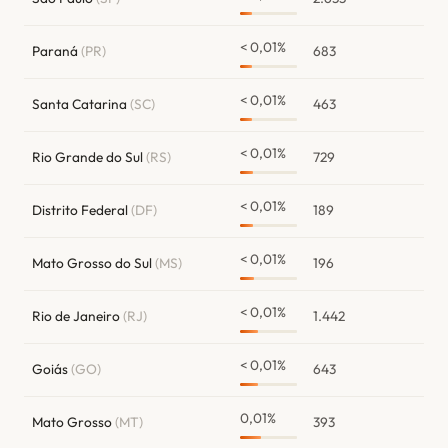
< 0,01%
Paraná
(PR)
683
< 0,01%
Santa Catarina
(SC)
463
< 0,01%
Rio Grande do Sul
(RS)
729
< 0,01%
Distrito Federal
(DF)
189
< 0,01%
Mato Grosso do Sul
(MS)
196
< 0,01%
Rio de Janeiro
(RJ)
1.442
< 0,01%
Goiás
(GO)
643
0,01%
Mato Grosso
(MT)
393