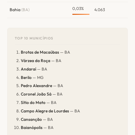
0,03%
Bahia
(BA)
4.063
TOP 10 MUNICÍPIOS
Brotas de Macaúbas
— BA
Várzea da Roça
— BA
Andaraí
— BA
Berilo
— MG
Pedro Alexandre
— BA
Coronel João Sá
— BA
Sítio do Mato
— BA
Campo Alegre de Lourdes
— BA
Cansanção
— BA
Baianópolis
— BA