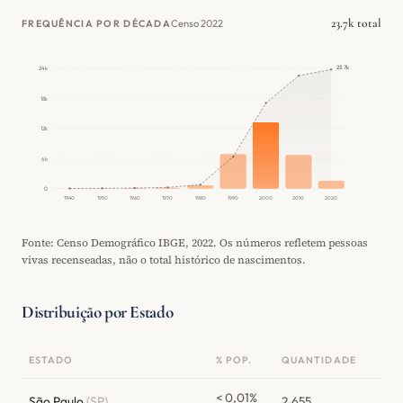
23.7k total
Censo 2022
FREQUÊNCIA POR DÉCADA
23.7k
24k
18k
12k
6k
0
1940
1950
1960
1970
1980
1990
2000
2010
2020
Fonte: Censo Demográfico IBGE, 2022. Os números refletem pessoas
vivas recenseadas, não o total histórico de nascimentos.
Distribuição por Estado
ESTADO
% POP.
QUANTIDADE
< 0,01%
São Paulo
(SP)
2.655