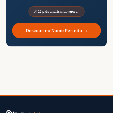
👶 22 pais analisando agora
→
Descobrir o Nome Perfeito