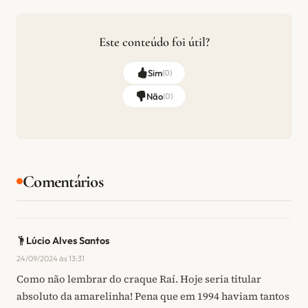
Este conteúdo foi útil?
Sim
(
0
)
Não
(
0
)
Comentários
Lúcio Alves Santos
24/09/2024 às 13:31
Como não lembrar do craque Raí. Hoje seria titular
absoluto da amarelinha! Pena que em 1994 haviam tantos