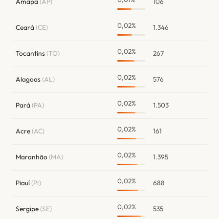
Amapá
(AP)
106
0,02%
Ceará
(CE)
1.346
0,02%
Tocantins
(TO)
267
0,02%
Alagoas
(AL)
576
0,02%
Pará
(PA)
1.503
0,02%
Acre
(AC)
161
0,02%
Maranhão
(MA)
1.395
0,02%
Piauí
(PI)
688
0,02%
Sergipe
(SE)
535