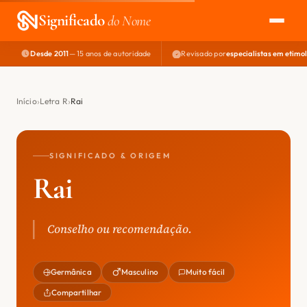
Significado
do Nome
Desde 2011
— 15 anos de autoridade
Revisado por
especialistas em etimo
EXPLORAR
NOME PERFEITO
Início
Letra R
Rai
ÁREA DO DEV
SIGNIFICADO & ORIGEM
Rai
Conselho ou recomendação.
Germânica
Masculino
Muito fácil
Compartilhar