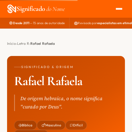
Significado
do Nome
Desde 2011
— 15 anos de autoridade
Revisado por
especialistas em etimo
EXPLORAR
NOME PERFEITO
Início
Letra R
Rafael Rafaela
ÁREA DO DEV
SIGNIFICADO & ORIGEM
Rafael Rafaela
De origem hebraica, o nome significa
"curado por Deus".
Bíblica
Masculino
Difícil