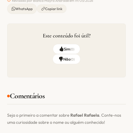
Revisado por Bianca Mayra Andrade em 19/05/2026
WhatsApp
Copiar link
Este conteúdo foi útil?
Sim
(
0
)
Não
(
0
)
Comentários
Seja o primeiro a comentar sobre
Rafael Rafaela
. Conte-nos
uma curiosidade sobre o nome ou alguém conhecido!