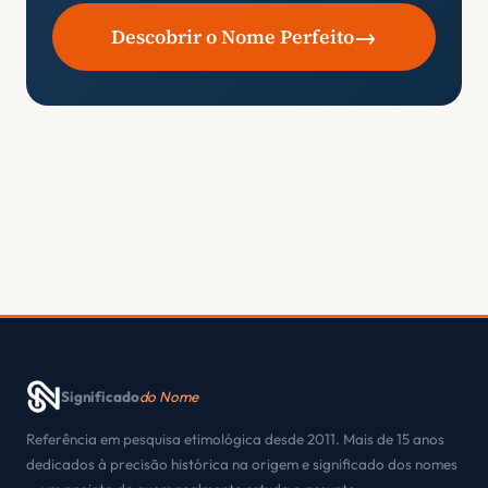
→
Descobrir o Nome Perfeito
Significado
do Nome
Referência em pesquisa etimológica desde 2011. Mais de 15 anos
dedicados à precisão histórica na origem e significado dos nomes