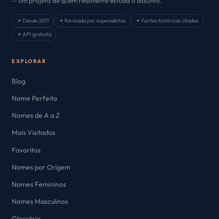
— um projeto de quem realmente estuda o assunto.
✦ Desde 2011
✦ Revisado por especialistas
✦ Fontes históricas citadas
✦ API gratuita
EXPLORAR
Blog
Nome Perfeito
Nomes de A a Z
Mais Visitados
Favoritos
Nomes por Origem
Nomes Femininos
Nomes Masculinos
Glossário