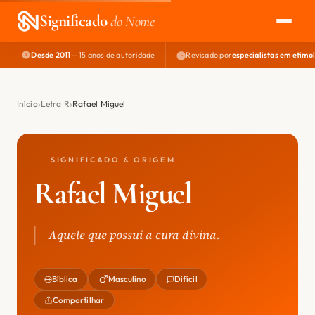
Significado
do Nome
Desde 2011
— 15 anos de autoridade
Revisado por
especialistas em etimo
EXPLORAR
NOME PERFEITO
Início
Letra R
Rafael Miguel
ÁREA DO DEV
SIGNIFICADO & ORIGEM
Rafael Miguel
Aquele que possui a cura divina.
Bíblica
Masculino
Difícil
Compartilhar