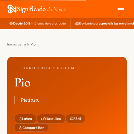
Significado
do Nome
Desde 2011
— 15 anos de autoridade
Revisado por
especialistas em etimo
EXPLORAR
NOME PERFEITO
Início
Letra P
Pio
ÁREA DO DEV
SIGNIFICADO & ORIGEM
Pio
Piedoso.
Latina
Masculino
Fácil
Compartilhar