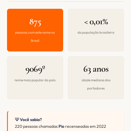
875
< 0,01%
pessoas com este nome no
da população brasileira
Brasil
9069º
63 anos
nome mais popular do país
idade mediana dos
portadores
💡 Você sabia?
220 pessoas chamadas
Pio
recenseadas em 2022