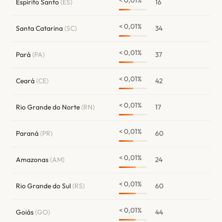
< 0,01%
Espírito Santo
(ES)
16
< 0,01%
Santa Catarina
(SC)
34
< 0,01%
Pará
(PA)
37
< 0,01%
Ceará
(CE)
42
< 0,01%
Rio Grande do Norte
(RN)
17
< 0,01%
Paraná
(PR)
60
< 0,01%
Amazonas
(AM)
24
< 0,01%
Rio Grande do Sul
(RS)
60
< 0,01%
Goiás
(GO)
44