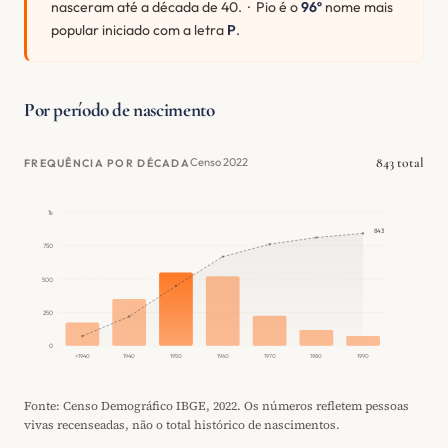
nasceram até a década de 40. · Pio é o
96º
nome mais
popular iniciado com a letra
P
.
Por período de nascimento
843 total
Censo 2022
FREQUÊNCIA POR DÉCADA
1k
843
750
500
250
0
<1940
1940
1950
1960
1970
1980
1990
Fonte: Censo Demográfico IBGE, 2022. Os números refletem pessoas
vivas recenseadas, não o total histórico de nascimentos.