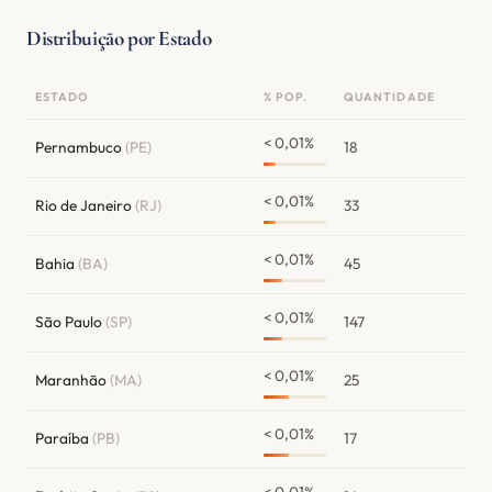
Distribuição por Estado
ESTADO
% POP.
QUANTIDADE
< 0,01%
Pernambuco
(PE)
18
< 0,01%
Rio de Janeiro
(RJ)
33
< 0,01%
Bahia
(BA)
45
< 0,01%
São Paulo
(SP)
147
< 0,01%
Maranhão
(MA)
25
< 0,01%
Paraíba
(PB)
17