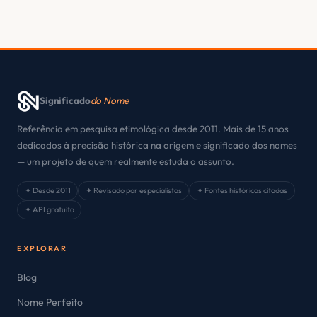
Significado
do Nome
Referência em pesquisa etimológica desde 2011. Mais de 15 anos
dedicados à precisão histórica na origem e significado dos nomes
— um projeto de quem realmente estuda o assunto.
✦ Desde 2011
✦ Revisado por especialistas
✦ Fontes históricas citadas
✦ API gratuita
EXPLORAR
Blog
Nome Perfeito