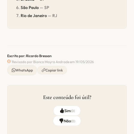
São Paulo
— SP
Rio de Janeiro
— RJ
Escrito por: Ricardo Bressan
Revisado por Bianca Mayra Andrade em 19/05/2026
WhatsApp
Copiar link
Este conteúdo foi útil?
Sim
(
0
)
Não
(
0
)