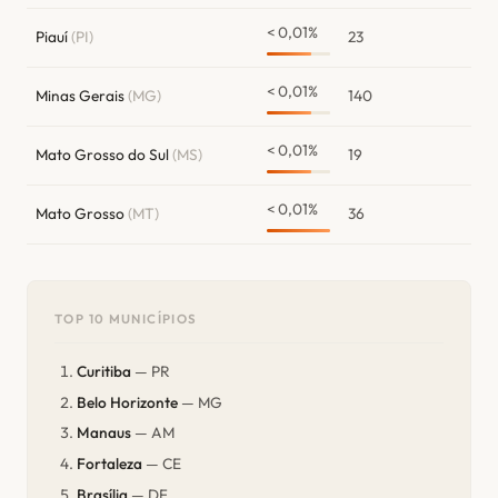
< 0,01%
Piauí
(PI)
23
< 0,01%
Minas Gerais
(MG)
140
< 0,01%
Mato Grosso do Sul
(MS)
19
< 0,01%
Mato Grosso
(MT)
36
TOP 10 MUNICÍPIOS
Curitiba
— PR
Belo Horizonte
— MG
Manaus
— AM
Fortaleza
— CE
Brasília
— DF