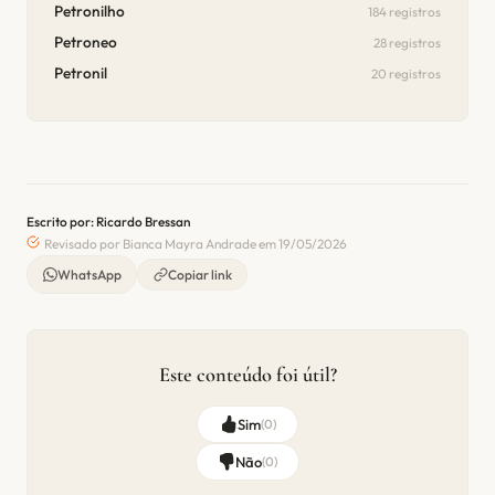
Petronilho
184 registros
Petroneo
28 registros
Petronil
20 registros
Escrito por: Ricardo Bressan
Revisado por Bianca Mayra Andrade em 19/05/2026
WhatsApp
Copiar link
Este conteúdo foi útil?
Sim
(
0
)
Não
(
0
)