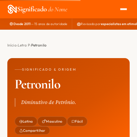
Significado
do Nome
Desde 2011
— 15 anos de autoridade
Revisado por
especialistas em etimo
EXPLORAR
NOME PERFEITO
Início
Letra P
Petronilo
ÁREA DO DEV
SIGNIFICADO & ORIGEM
Petronilo
Diminutivo de Petrônio.
Latina
Masculino
Fácil
Compartilhar