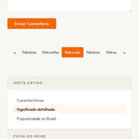
Enviar Comentário
«
»
Petrônia
Petronílho
Petronilo
Petrônio
Pétros
NESTE ARTIGO
Características
Significado detalhado
Popularidade no Brasil
FICHA DO NOME