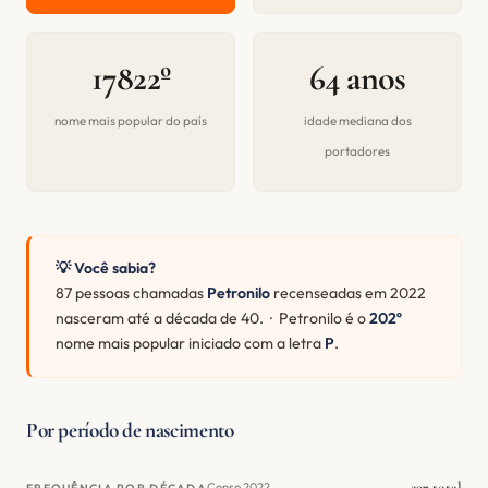
17822º
64 anos
nome mais popular do país
idade mediana dos
portadores
💡 Você sabia?
87 pessoas chamadas
Petronilo
recenseadas em 2022
nasceram até a década de 40. · Petronilo é o
202º
nome mais popular iniciado com a letra
P
.
Por período de nascimento
297 total
Censo 2022
FREQUÊNCIA POR DÉCADA