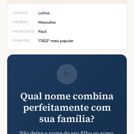
ORIGEM
Latina
GÊNERO
Masculino
PRONÚNCIA
Fácil
RANKING
17822º mais popular
✨
Qual nome combina
perfeitamente com
sua família?
Não deixe o nome do seu filho ao acaso.