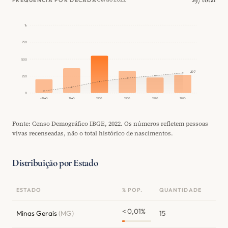
1k
750
500
297
250
0
<1940
1940
1950
1960
1970
1980
Fonte: Censo Demográfico IBGE, 2022. Os números refletem pessoas
vivas recenseadas, não o total histórico de nascimentos.
Distribuição por Estado
ESTADO
% POP.
QUANTIDADE
< 0,01%
Minas Gerais
(MG)
15