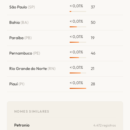
< 0,01%
São Paulo
(SP)
37
< 0,01%
Bahia
(BA)
50
< 0,01%
Paraíba
(PB)
19
< 0,01%
Pernambuco
(PE)
46
< 0,01%
Rio Grande do Norte
(RN)
21
< 0,01%
Piauí
(PI)
28
NOMES SIMILARES
Petronio
4.472 registros