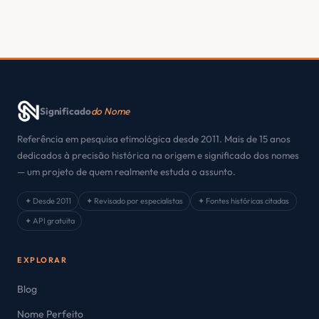
Significado
do Nome
Referência em pesquisa etimológica desde 2011. Mais de 15 anos
dedicados à precisão histórica na origem e significado dos nomes
— um projeto de quem realmente estuda o assunto.
✦ Desde 2011
✦ Revisado por especialistas
✦ Fontes históricas citadas
✦ API gratuita
EXPLORAR
Blog
Nome Perfeito