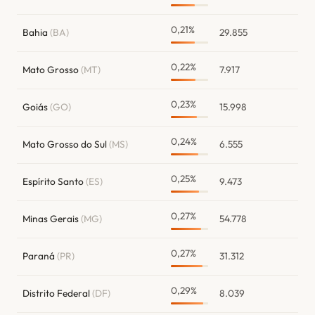
0,21%
Bahia
(BA)
29.855
0,22%
Mato Grosso
(MT)
7.917
0,23%
Goiás
(GO)
15.998
0,24%
Mato Grosso do Sul
(MS)
6.555
0,25%
Espírito Santo
(ES)
9.473
0,27%
Minas Gerais
(MG)
54.778
0,27%
Paraná
(PR)
31.312
0,29%
Distrito Federal
(DF)
8.039