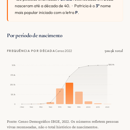
nasceram até a década de 40. · Patricia é o
3º
nome
mais popular iniciado com a letra
P
.
Por período de nascimento
500.9k total
Censo 2022
FREQUÊNCIA POR DÉCADA
500.9k
501k
375.8k
250.5k
125.3k
0
<1940
1940
1950
1960
1970
1980
1990
2000
2010
2020
Fonte: Censo Demográfico IBGE, 2022. Os números refletem pessoas
vivas recenseadas, não o total histórico de nascimentos.