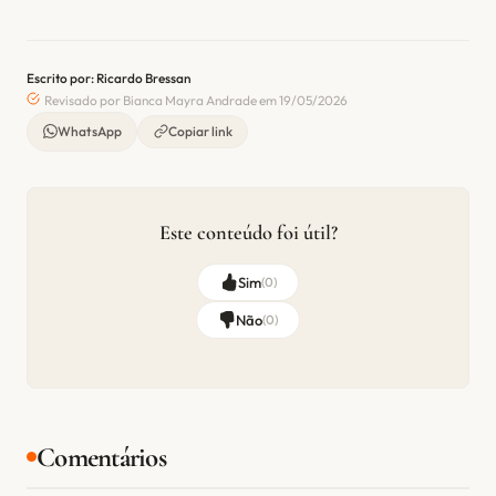
Escrito por: Ricardo Bressan
Revisado por Bianca Mayra Andrade em 19/05/2026
WhatsApp
Copiar link
Este conteúdo foi útil?
Sim
(
0
)
Não
(
0
)
Comentários