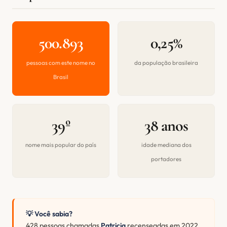
500.893
0,25%
pessoas com este nome no
da população brasileira
Brasil
39º
38 anos
nome mais popular do país
idade mediana dos
portadores
💡 Você sabia?
428 pessoas chamadas
Patricia
recenseadas em 2022