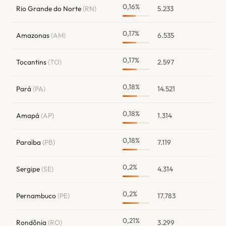
0,16%
Rio Grande do Norte
(RN)
5.233
0,17%
Amazonas
(AM)
6.535
0,17%
Tocantins
(TO)
2.597
0,18%
Pará
(PA)
14.521
0,18%
Amapá
(AP)
1.314
0,18%
Paraíba
(PB)
7.119
0,2%
Sergipe
(SE)
4.314
0,2%
Pernambuco
(PE)
17.783
0,21%
Rondônia
(RO)
3.299