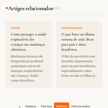
Artigos relacionados
BLOG
SAÚDE
MATERNIDADE
Como proteger a saúde
O que fazer na última
respiratória das
semana de aula: dicas
crianças nas mudanças
para pais e mães
climáticas
brasileiros
Mudanças bruscas de
O fim do ano letivo traz
temperatura no Brasil
decisões importantes
aumentam riscos de
para os pais brasileiros,
doenças respiratórias
especialmente sobre
em crianças. Saiba
levar ou não os filhos à...
como identifica...
«
Patience
Patriane
Patrícia
Patrícia André