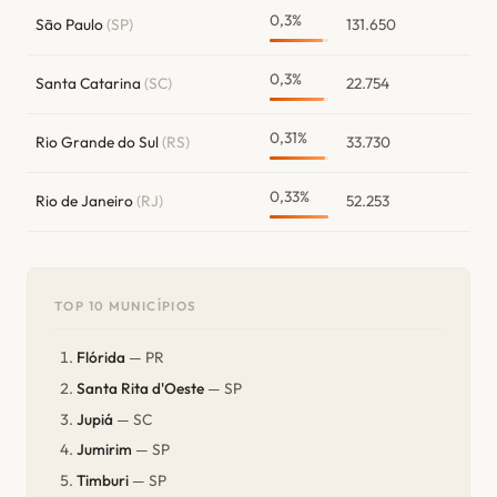
0,3%
São Paulo
(SP)
131.650
0,3%
Santa Catarina
(SC)
22.754
0,31%
Rio Grande do Sul
(RS)
33.730
0,33%
Rio de Janeiro
(RJ)
52.253
TOP 10 MUNICÍPIOS
Flórida
— PR
Santa Rita d'Oeste
— SP
Jupiá
— SC
Jumirim
— SP
Timburi
— SP