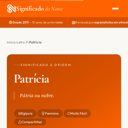
Significado
do Nome
Desde 2011
— 15 anos de autoridade
Revisado por
especialistas em etimo
EXPLORAR
NOME PERFEITO
Início
Letra P
Patrícia
ÁREA DO DEV
SIGNIFICADO & ORIGEM
Patrícia
Pátria ou nobre.
Egípcia
Feminino
Muito fácil
Compartilhar