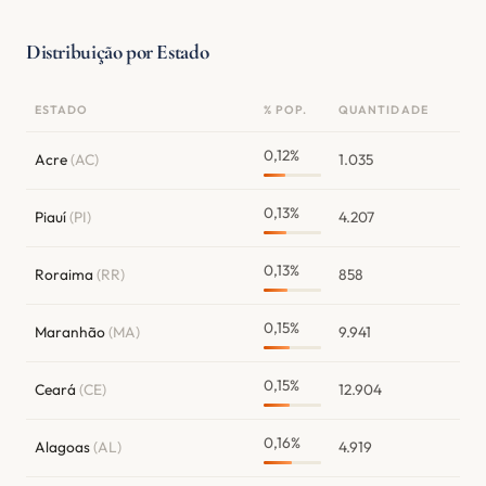
Distribuição por Estado
ESTADO
% POP.
QUANTIDADE
0,12%
Acre
(AC)
1.035
0,13%
Piauí
(PI)
4.207
0,13%
Roraima
(RR)
858
0,15%
Maranhão
(MA)
9.941
0,15%
Ceará
(CE)
12.904
0,16%
Alagoas
(AL)
4.919