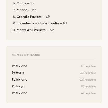
Canas
— SP
Maripá
— PR
Cabrália Paulista
— SP
Engenheiro Paulo de Frontin
— RJ
Monte Azul Paulista
— SP
NOMES SIMILARES
Patriciane
411 registros
Patrycia
268 registros
Patriciana
229 registros
Patricya
93 registros
Patriciano
42 registros