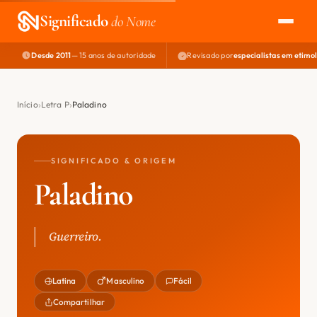
Significado
do Nome
Desde 2011
— 15 anos de autoridade
Revisado por
especialistas em etimo
EXPLORAR
NOME PERFEITO
Início
Letra P
Paladino
ÁREA DO DEV
SIGNIFICADO & ORIGEM
Paladino
Guerreiro.
Latina
Masculino
Fácil
Compartilhar