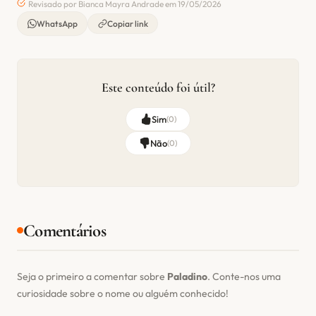
Revisado por Bianca Mayra Andrade em 19/05/2026
WhatsApp
Copiar link
Este conteúdo foi útil?
Sim
(
0
)
Não
(
0
)
Comentários
Seja o primeiro a comentar sobre
Paladino
. Conte-nos uma
curiosidade sobre o nome ou alguém conhecido!