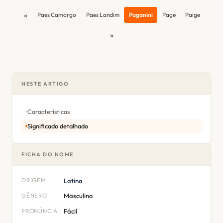
«
Paes Camargo
Paes Landim
Paganini
Page
Paige
»
NESTE ARTIGO
Características
Significado detalhado
FICHA DO NOME
ORIGEM
Latina
GÊNERO
Masculino
PRONÚNCIA
Fácil