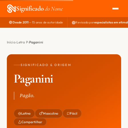
Significado
do Nome
Desde 2011
— 15 anos de autoridade
Revisado por
especialistas em etimo
EXPLORAR
NOME PERFEITO
Início
Letra P
Paganini
ÁREA DO DEV
SIGNIFICADO & ORIGEM
Paganini
Pagão.
Latina
Masculino
Fácil
Compartilhar