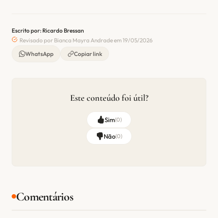
Escrito por: Ricardo Bressan
Revisado por Bianca Mayra Andrade em 19/05/2026
WhatsApp
Copiar link
Este conteúdo foi útil?
Sim
(
0
)
Não
(
0
)
Comentários