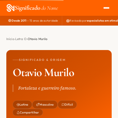
Significado
do Nome
Desde 2011
— 15 anos de autoridade
Revisado por
especialistas em etimo
EXPLORAR
NOME PERFEITO
Início
Letra O
Otavio Murilo
ÁREA DO DEV
SIGNIFICADO & ORIGEM
Otavio Murilo
Fortaleza e guerreiro famoso.
Latina
Masculino
Difícil
Compartilhar