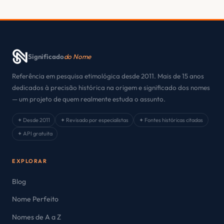
Significado
do Nome
Referência em pesquisa etimológica desde 2011. Mais de 15 anos
dedicados à precisão histórica na origem e significado dos nomes
— um projeto de quem realmente estuda o assunto.
✦ Desde 2011
✦ Revisado por especialistas
✦ Fontes históricas citadas
✦ API gratuita
EXPLORAR
Blog
Nome Perfeito
Nomes de A a Z