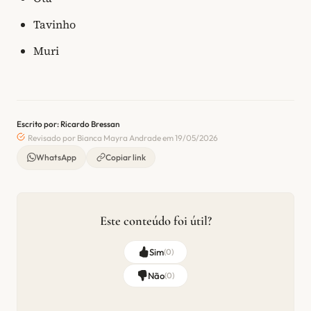
Tavinho
Muri
Escrito por: Ricardo Bressan
Revisado por Bianca Mayra Andrade em 19/05/2026
WhatsApp
Copiar link
Este conteúdo foi útil?
Sim
(
0
)
Não
(
0
)