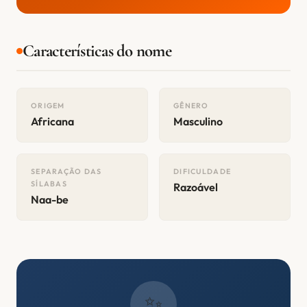
Características do nome
ORIGEM
GÊNERO
Africana
Masculino
SEPARAÇÃO DAS
DIFICULDADE
SÍLABAS
Razoável
Naa-be
✨