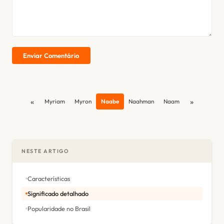
Enviar Comentário
«
»
Myriam
Myron
Naabe
Naahman
Naam
NESTE ARTIGO
Características
Significado detalhado
Popularidade no Brasil