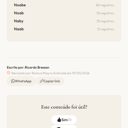
Noabe
80 registros
Noab
55 registros
Naby
35 registros
Naab
31 registros
Escrito por: Ricardo Bressan
Revisado por Bianca Mayra Andrade em 19/05/2026
WhatsApp
Copiar link
Este conteúdo foi útil?
Sim
(
0
)