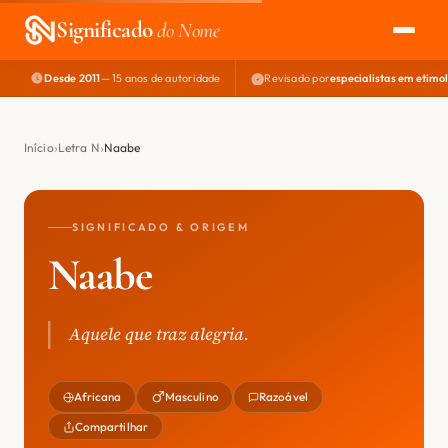
Significado
do Nome
Desde 2011
— 15 anos de autoridade
Revisado por
especialistas em etimo
EXPLORAR
NOME PERFEITO
Início
Letra N
Naabe
ÁREA DO DEV
SIGNIFICADO & ORIGEM
Naabe
Aquele que traz alegria.
Africana
Masculino
Razoável
Compartilhar