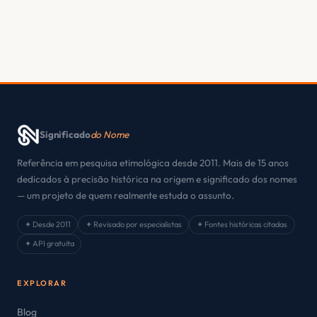
Significado
do Nome
Referência em pesquisa etimológica desde 2011. Mais de 15 anos
dedicados à precisão histórica na origem e significado dos nomes
— um projeto de quem realmente estuda o assunto.
✦ Desde 2011
✦ Revisado por especialistas
✦ Fontes históricas citadas
✦ API gratuita
EXPLORAR
Blog