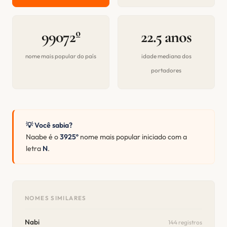
99072º
22.5 anos
nome mais popular do país
idade mediana dos
portadores
💡 Você sabia?
Naabe é o
3925º
nome mais popular iniciado com a
letra
N
.
NOMES SIMILARES
Nabi
144 registros