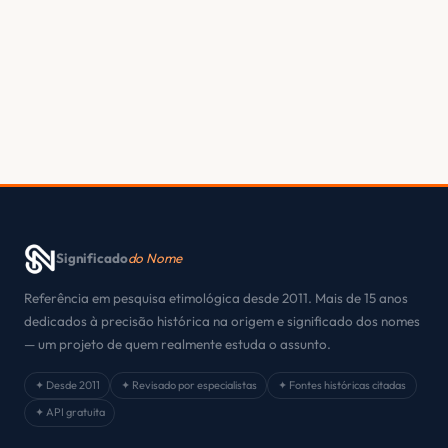
Significado
do Nome
Referência em pesquisa etimológica desde 2011. Mais de 15 anos
dedicados à precisão histórica na origem e significado dos nomes
— um projeto de quem realmente estuda o assunto.
✦ Desde 2011
✦ Revisado por especialistas
✦ Fontes históricas citadas
✦ API gratuita