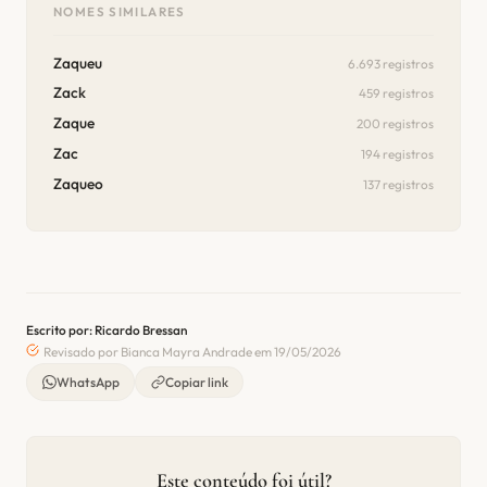
NOMES SIMILARES
Zaqueu
6.693 registros
Zack
459 registros
Zaque
200 registros
Zac
194 registros
Zaqueo
137 registros
Escrito por: Ricardo Bressan
Revisado por Bianca Mayra Andrade em 19/05/2026
WhatsApp
Copiar link
Este conteúdo foi útil?