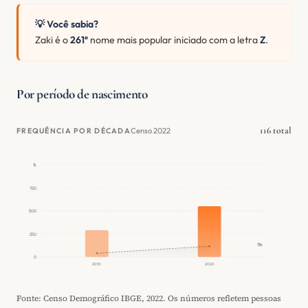
💡 Você sabia?
Zaki é o
261º
nome mais popular iniciado com a letra
Z
.
Por período de nascimento
116 total
Censo 2022
FREQUÊNCIA POR DÉCADA
1k
750
500
250
116
0
2010
2020
Fonte: Censo Demográfico IBGE, 2022. Os números refletem pessoas