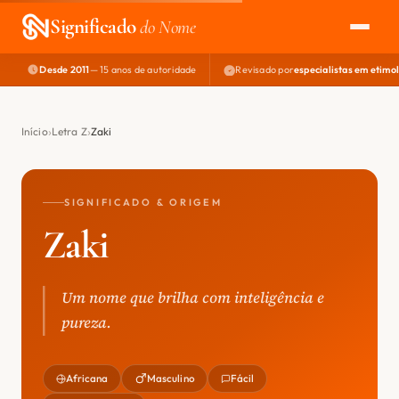
Significado
do Nome
Desde 2011
— 15 anos de autoridade
Revisado por
especialistas em etimo
EXPLORAR
NOME PERFEITO
Início
Letra Z
Zaki
ÁREA DO DEV
SIGNIFICADO & ORIGEM
Zaki
Um nome que brilha com inteligência e
pureza.
Africana
Masculino
Fácil