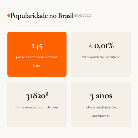
Popularidade no Brasil
IBGE 2022
145
< 0,01%
pessoas com este nome no
da população brasileira
Brasil
31820º
3 anos
nome mais popular do país
idade mediana dos
portadores