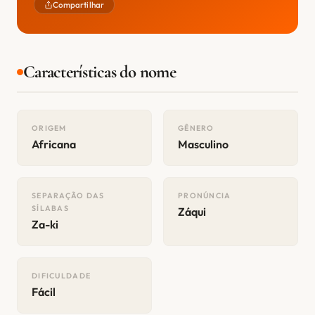
Compartilhar
Características do nome
ORIGEM
GÊNERO
Africana
Masculino
SEPARAÇÃO DAS
PRONÚNCIA
SÍLABAS
Záqui
Za-ki
DIFICULDADE
Fácil