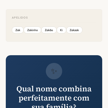
APELIDOS
Zak
Zakinho
Zakão
Ki
Zakzak
✨
Qual nome combina
perfeitamente com
sua família?