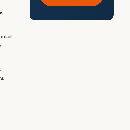
as
nimais
e
s
ra.