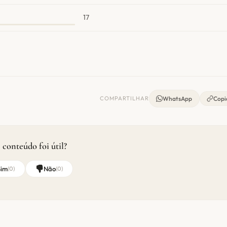
17
COMPARTILHAR
WhatsApp
Copia
 conteúdo foi útil?
Sim
Não
(
0
)
(
0
)