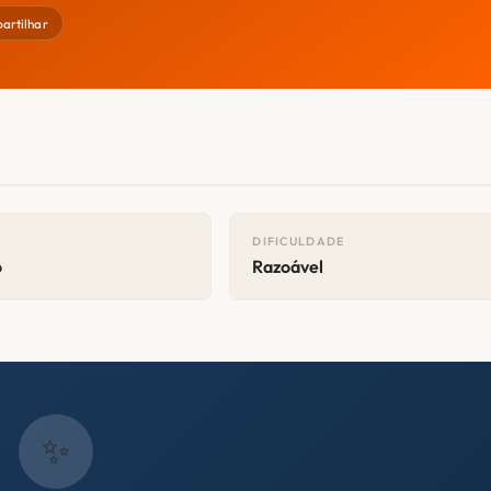
artilhar
DIFICULDADE
o
Razoável
✨