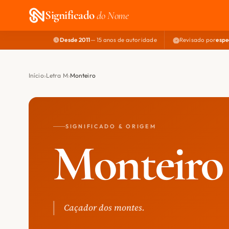
Significado
do Nome
Desde 2011
— 15 anos de autoridade
Revisado por
espe
Início
Letra M
Monteiro
SIGNIFICADO & ORIGEM
Monteiro
Caçador dos montes.