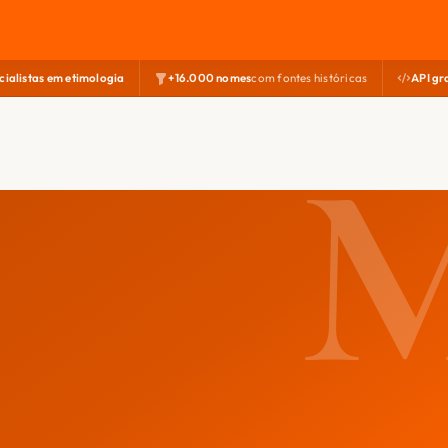
cialistas em etimologia
+16.000 nomes
com fontes históricas
API gr