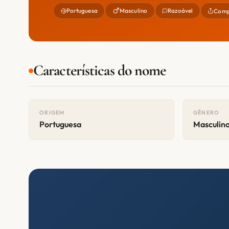
Portuguesa
Masculino
Razoável
Comp
Características do nome
ORIGEM
GÊNERO
Portuguesa
Masculin