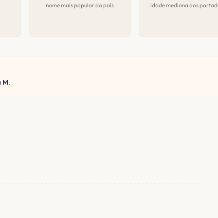
a
nome mais popular do país
idade mediana dos portad
a
M
.