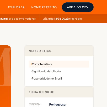
EXPLORAR
NOME PERFEITO
ÁREA DO DEV
atuita
para desenvolvedores
Dados
IBGE 2022
integrados
NESTE ARTIGO
Características
Significado detalhado
Popularidade no Brasil
FICHA DO NOME
ORIGEM
Portuguesa