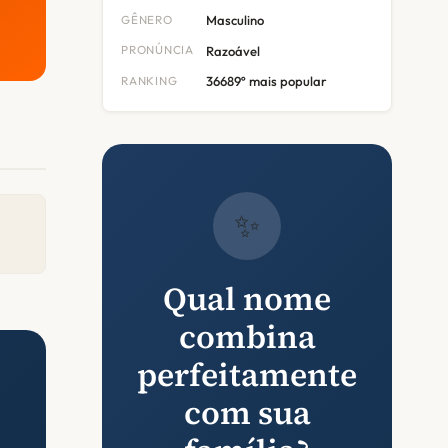
GÊNERO
Masculino
PRONÚNCIA
Razoável
RANKING
36689º mais popular
✨
Qual nome
combina
perfeitamente
com sua