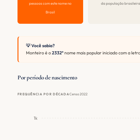
pessoas com este nome no
da população brasileir
Brasil
💡 Você sabia?
Monteiro é o
2332º
nome mais popular iniciado com a letr
Por período de nascimento
Censo 2022
FREQUÊNCIA POR DÉCADA
1k