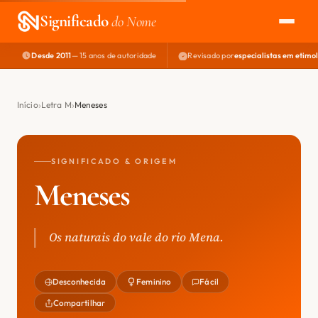
Significado
do Nome
Desde 2011
— 15 anos de autoridade
Revisado por
especialistas em etimo
EXPLORAR
NOME PERFEITO
Início
Letra M
Meneses
ÁREA DO DEV
SIGNIFICADO & ORIGEM
Meneses
Os naturais do vale do rio Mena.
Desconhecida
Feminino
Fácil
Compartilhar