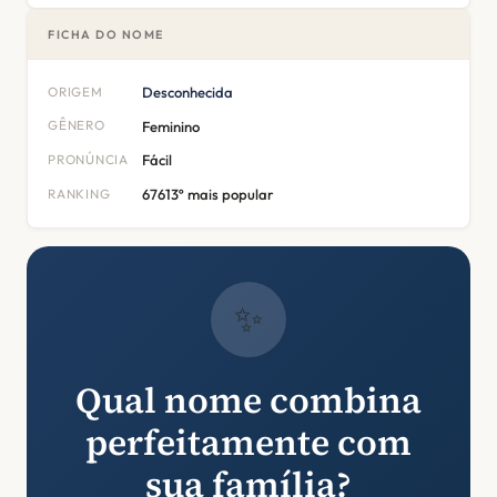
FICHA DO NOME
ORIGEM
Desconhecida
GÊNERO
Feminino
PRONÚNCIA
Fácil
RANKING
67613º mais popular
✨
Qual nome combina
perfeitamente com
sua família?