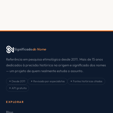
Significado
do Nome
Referência em pesquisa etimológica desde 2011. Mais de 15 anos
dedicados à precisão histórica na origem e significado dos nomes
— um projeto de quem realmente estuda o assunto.
✦ Desde 2011
✦ Revisado por especialistas
✦ Fontes históricas citadas
✦ API gratuita
EXPLORAR
Blog