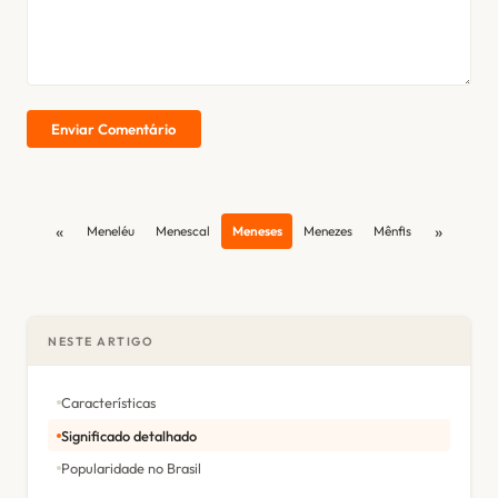
Enviar Comentário
«
»
Meneléu
Menescal
Meneses
Menezes
Mênfis
NESTE ARTIGO
Características
Significado detalhado
Popularidade no Brasil