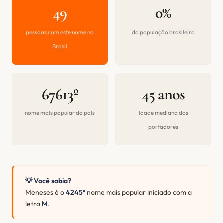
49
0%
pessoas com este nome no
da população brasileira
Brasil
67613º
45 anos
nome mais popular do país
idade mediana dos
portadores
💡 Você sabia?
Meneses é o
4245º
nome mais popular iniciado com a
letra
M
.