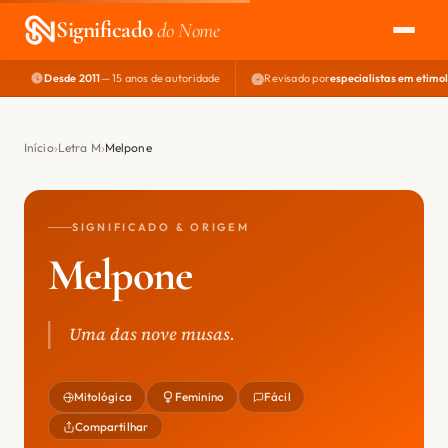
Significado
do Nome
Desde 2011
— 15 anos de autoridade
Revisado por
especialistas em etimo
EXPLORAR
NOME PERFEITO
Início
Letra M
Melpone
ÁREA DO DEV
SIGNIFICADO & ORIGEM
Melpone
Uma das nove musas.
Mitológica
Feminino
Fácil
Compartilhar