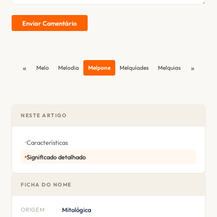
Enviar Comentário
«
»
Melo
Melodia
Melpone
Melquíades
Melquias
NESTE ARTIGO
Características
Significado detalhado
FICHA DO NOME
ORIGEM
Mitológica