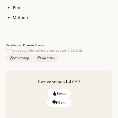
Pon
Melpon
Escrito por: Ricardo Bressan
Revisado por Bianca Mayra Andrade em 19/05/2026
WhatsApp
Copiar link
Este conteúdo foi útil?
Sim
(
0
)
Não
(
0
)