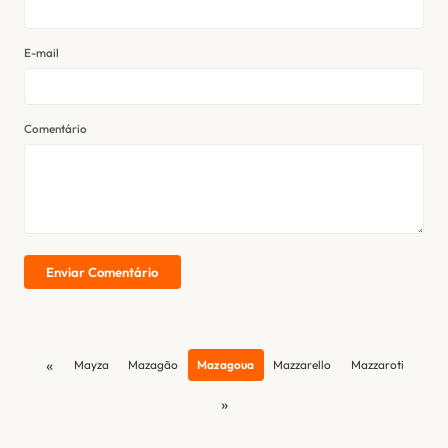
E-mail
Comentário
Enviar Comentário
«
Mayza
Mazagão
Mazagoua
Mazzarello
Mazzaroti
»