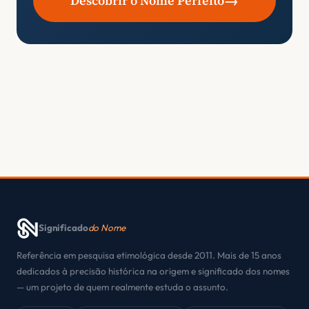
→
Descobrir o Nome Perfeito
Significado
do Nome
Referência em pesquisa etimológica desde 2011. Mais de 15 anos
dedicados à precisão histórica na origem e significado dos nomes
— um projeto de quem realmente estuda o assunto.