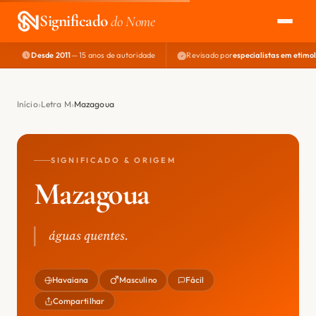
Significado
do Nome
Desde 2011
— 15 anos de autoridade
Revisado por
especialistas em etimo
EXPLORAR
NOME PERFEITO
Início
Letra M
Mazagoua
ÁREA DO DEV
SIGNIFICADO & ORIGEM
Mazagoua
águas quentes.
Havaiana
Masculino
Fácil
Compartilhar