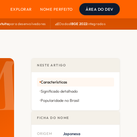
EXPLORAR
NOME PERFEITO
ÁREA DO DEV
atuita
para desenvolvedores
Dados
IBGE 2022
integrados
NESTE ARTIGO
Características
Significado detalhado
Popularidade no Brasil
FICHA DO NOME
ORIGEM
Japonesa