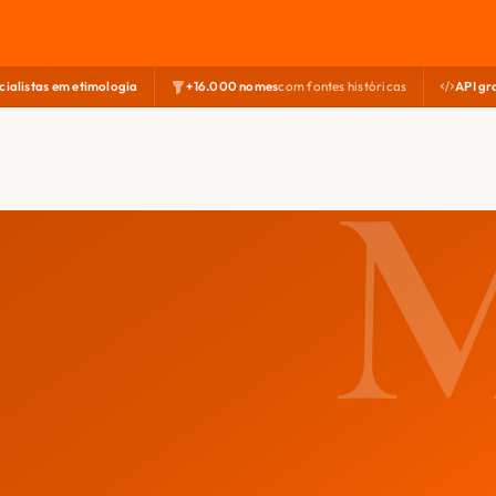
cialistas em etimologia
+16.000 nomes
com fontes históricas
API gr