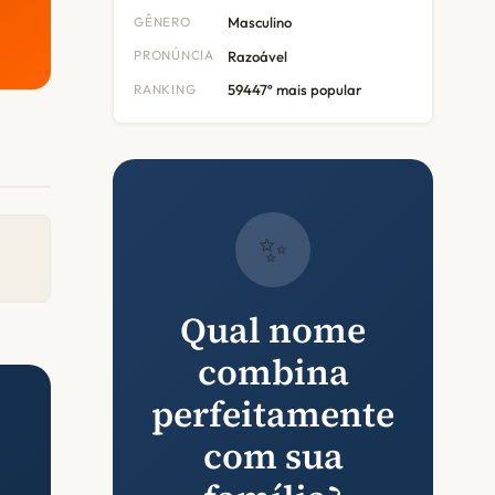
GÊNERO
Masculino
PRONÚNCIA
Razoável
RANKING
59447º mais popular
✨
Qual nome
combina
perfeitamente
com sua