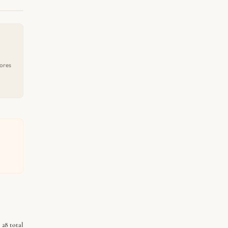
ores
28 total