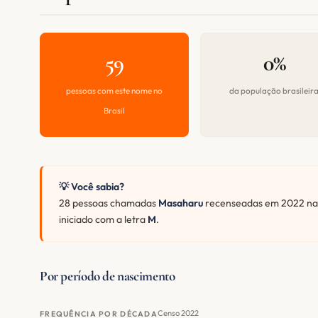
59
0%
pessoas com este nome no
da população brasileir
Brasil
💡 Você sabia?
28 pessoas chamadas
Masaharu
recenseadas em 2022 nas
iniciado com a letra
M
.
Por período de nascimento
Censo 2022
FREQUÊNCIA POR DÉCADA