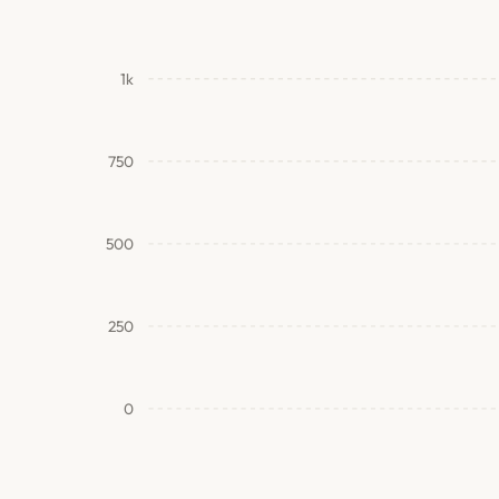
1k
750
500
250
0