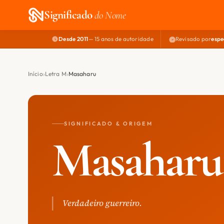
Significado
do Nome
Desde 2011
— 15 anos de autoridade
Revisado por
espe
Início
Letra M
Masaharu
SIGNIFICADO & ORIGEM
Masaharu
Verdadeiro guerreiro.