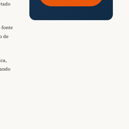
etado
o fonte
to de
ca,
rando