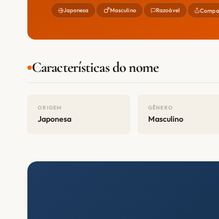
Japonesa
Masculino
Razoável
Compar
Características do nome
ORIGEM
GÊNERO
Japonesa
Masculino