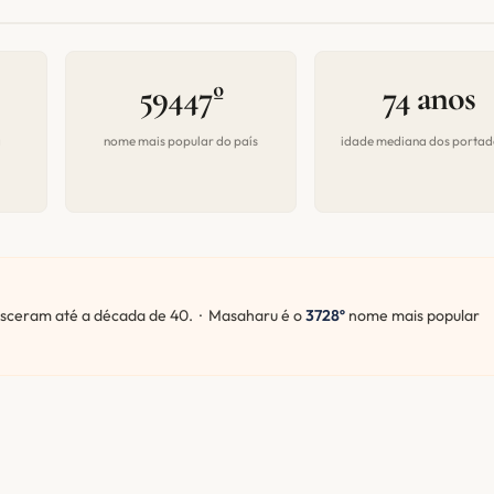
59447º
74 anos
a
nome mais popular do país
idade mediana dos portad
ceram até a década de 40. · Masaharu é o
3728º
nome mais popular