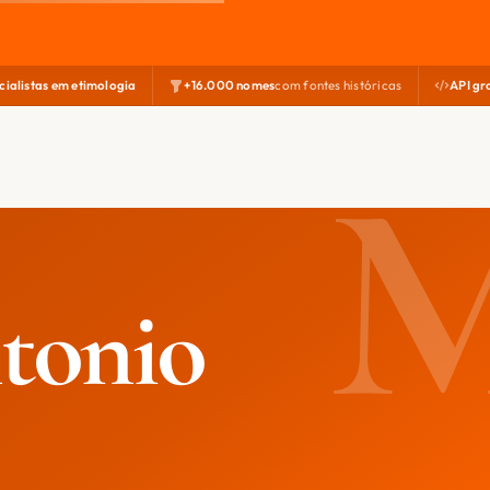
cialistas em etimologia
+16.000 nomes
com fontes históricas
API gr
tonio