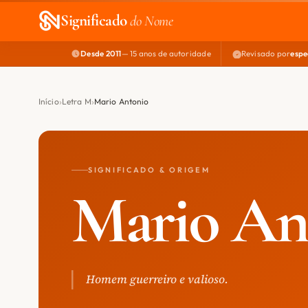
Significado
do Nome
Desde 2011
— 15 anos de autoridade
Revisado por
espe
Início
Letra M
Mario Antonio
SIGNIFICADO & ORIGEM
Mario An
Homem guerreiro e valioso.