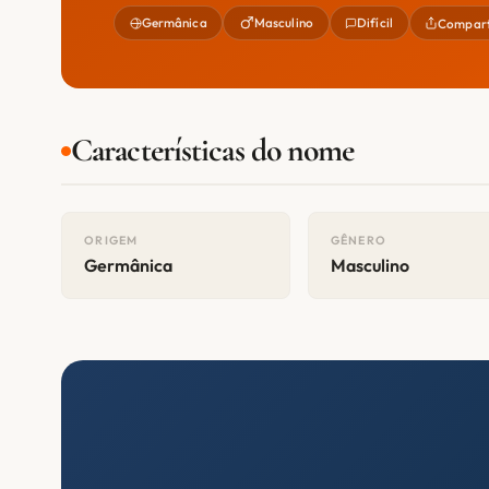
Germânica
Masculino
Difícil
Compart
Características do nome
ORIGEM
GÊNERO
Germânica
Masculino