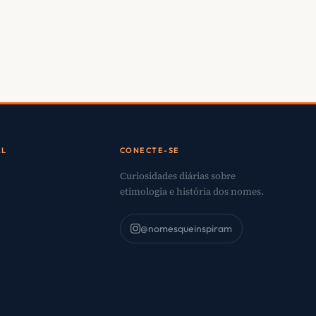
AL
CONECTE-SE
Curiosidades diárias sobre
etimologia e história dos nomes.
@nomesqueinspiram
o