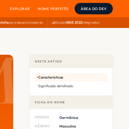
EXPLORAR
NOME PERFEITO
ÁREA DO DEV
atuita
para desenvolvedores
Dados
IBGE 2022
integrados
NESTE ARTIGO
Características
Significado detalhado
FICHA DO NOME
ORIGEM
Germânica
GÊNERO
Masculino