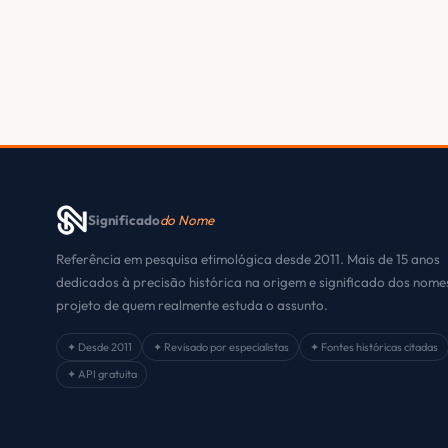
Significado
do Nome
Referência em pesquisa etimológica desde 2011. Mais de 15 anos
dedicados à precisão histórica na origem e significado dos nom
projeto de quem realmente estuda o assunto.
✦ Desde 2011
✦ Revisado por especialistas
✦ Fontes históricas citadas
✦ API gratuita