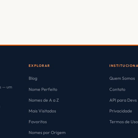
EXPLORAR
INSTITUCION
Blog
Quem Somos
es — um
Nome Perfeito
Contato
Nomes de A a Z
API para Devs
Mais Visitados
Privacidade
Favoritos
Termos de Us
Nomes por Origem