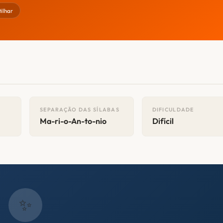
ilhar
SEPARAÇÃO DAS SÍLABAS
DIFICULDADE
Ma-ri-o-An-to-nio
Difícil
✨