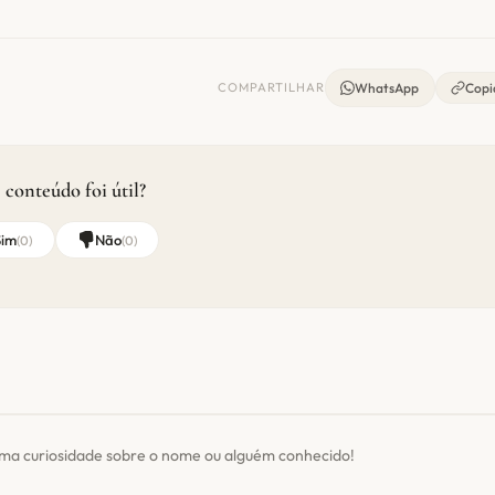
COMPARTILHAR
WhatsApp
Copia
 conteúdo foi útil?
Sim
Não
(
0
)
(
0
)
uma curiosidade sobre o nome ou alguém conhecido!