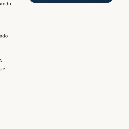
tando
ando
m
s e