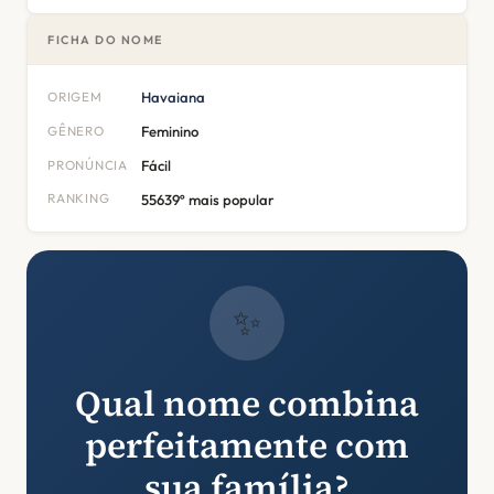
FICHA DO NOME
ORIGEM
Havaiana
GÊNERO
Feminino
PRONÚNCIA
Fácil
RANKING
55639º mais popular
✨
Qual nome combina
perfeitamente com
sua família?