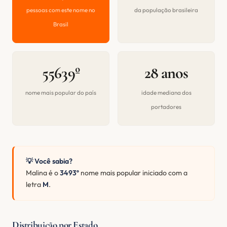
pessoas com este nome no
da população brasileira
Brasil
55639º
28 anos
nome mais popular do país
idade mediana dos
portadores
💡 Você sabia?
Malina é o
3493º
nome mais popular iniciado com a
letra
M
.
Distribuição por Estado