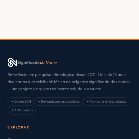
Significado
do Nome
Referência em pesquisa etimológica desde 2011. Mais de 15 anos
dedicados à precisão histórica na origem e significado dos nomes
— um projeto de quem realmente estuda o assunto.
✦ Desde 2011
✦ Revisado por especialistas
✦ Fontes históricas citadas
✦ API gratuita
EXPLORAR