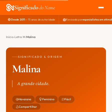
Significado
do Nome
Desde 2011
— 15 anos de autoridade
Revisado por
especialistas em etimo
EXPLORAR
NOME PERFEITO
Início
Letra M
Malina
ÁREA DO DEV
SIGNIFICADO & ORIGEM
Malina
A grande cidade.
Havaiana
Feminino
Fácil
Compartilhar