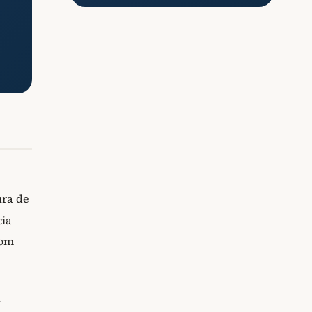
ura de
cia
com
a