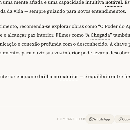
em uma mente afiada e uma capacidade intuitiva
notável
. Es
rnada da vida — sempre guiando para novos entendimentos.
cimento, recomenda-se explorar obras como “O Poder do Ag
e e alcançar paz interior. Filmes como “A
Chegada
” també
unicação e conexão profunda com o desconhecido. A chave 
omentos para ouvir sua voz interior pode levar a descober
interior enquanto brilha no
exterior
— é equilíbrio entre fo
COMPARTILHAR
WhatsApp
Copia