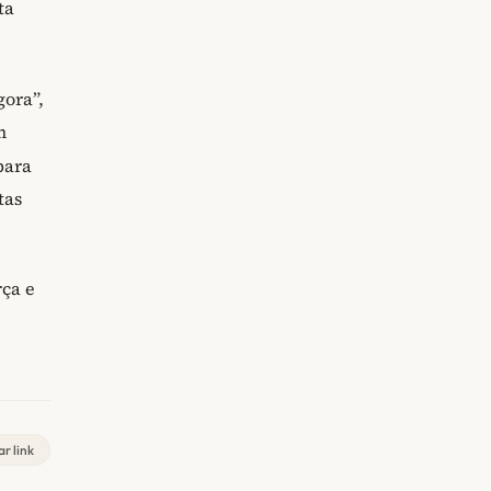
ta
ora”,
m
para
tas
rça e
r link