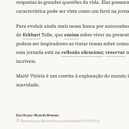
respostas às grandes questões da vida. Elas possu
característica pode ser vista como um farol na jo
Para evoluir ainda mais nessa busca por autoconhe
de
Eckhart
Tolle, que
ensina
sobre viver no present
podem ser inspiradores ao tratar temas sobre com
essa jornada está na
reflexão
silenciosa
;
reservar
m
incríveis.
Maitê Vitória é um convite à exploração do mundo 
suavidade.
Escrito por: Ricardo Bressan
Revisado por Bianca Mayra Andrade em 19/05/2026