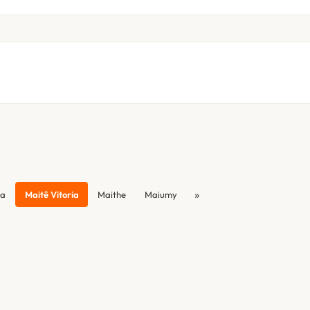
»
ia
Maitê Vitoria
Maithe
Maiumy