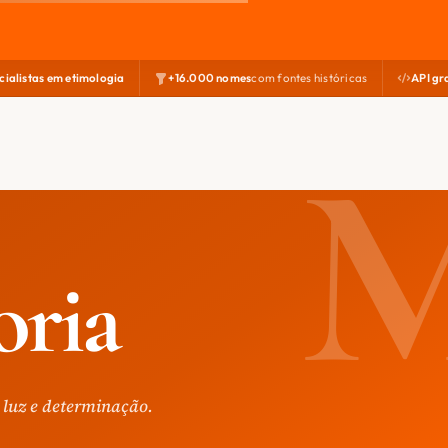
cialistas em etimologia
+16.000 nomes
com fontes históricas
API gr
oria
 luz e determinação.