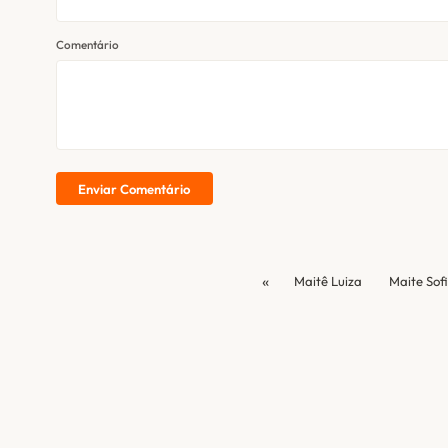
Comentário
Enviar Comentário
«
Maitê Luiza
Maite Sof