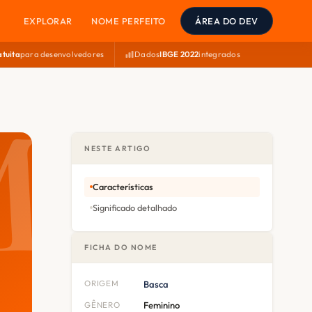
EXPLORAR
NOME PERFEITO
ÁREA DO DEV
atuita
para desenvolvedores
Dados
IBGE 2022
integrados
NESTE ARTIGO
Características
Significado detalhado
FICHA DO NOME
ORIGEM
Basca
GÊNERO
Feminino