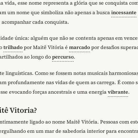
a vida, esse nome representa a glória que se conquista co
rmam um nome que simboliza não apenas a busca
incessante
 acompanhar cada conquista.
lidade única: alguém que não se contenta apenas em vence
ho
trilhado
por Maitê Vitória é
marcado
por desafios supera
artilhados ao longo do
percurso
.
te linguísticas. Como se fossem notas musicais harmoniosa
soam profundamente nas vidas de quem as carrega. É como 
vesse evocando forças ancestrais e uma energia
vibrante
.
tê Vitoria?
intimamente ligado ao nome Maitê Vitória. Pessoas com est
mergulhando em um mar de sabedoria interior para encontr