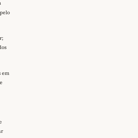
m
pelo
r;
dos
s em
se
e
ar