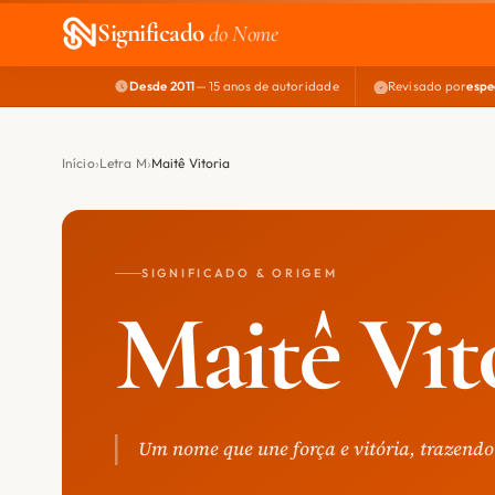
Significado
do Nome
Desde 2011
— 15 anos de autoridade
Revisado por
espe
Início
Letra M
Maitê Vitoria
SIGNIFICADO & ORIGEM
Maitê Vit
Um nome que une força e vitória, trazendo