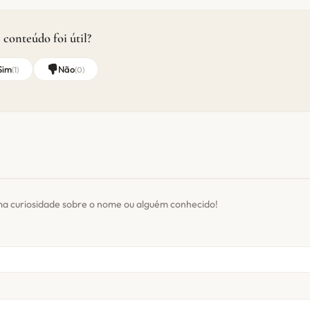
 conteúdo foi útil?
Sim
Não
(
1
)
(
0
)
ma curiosidade sobre o nome ou alguém conhecido!