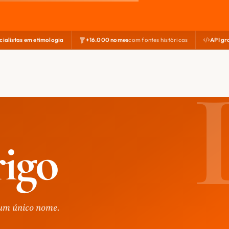
cialistas em etimologia
+16.000 nomes
com fontes históricas
API gr
igo
 um único nome.