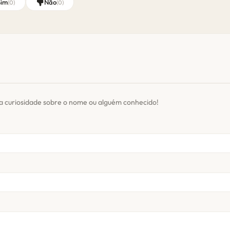
Sim
Não
(
0
)
(
0
)
a curiosidade sobre o nome ou alguém conhecido!