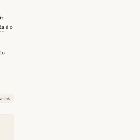
ir
ia
é o
ão
r link