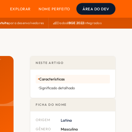
EXPLORAR
NOME PERFEITO
ÁREA DO DEV
atuita
para desenvolvedores
Dados
IBGE 2022
integrados
NESTE ARTIGO
Características
Significado detalhado
FICHA DO NOME
ORIGEM
Latina
GÊNERO
Masculino