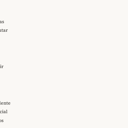
as
utar
ir
dente
cial
os