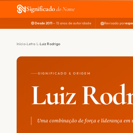
Significado
do Nome
Desde 2011
— 15 anos de autoridade
Revisado por
espe
Início
Letra L
Luiz Rodrigo
SIGNIFICADO & ORIGEM
Luiz Rodr
Uma combinação de força e liderança em