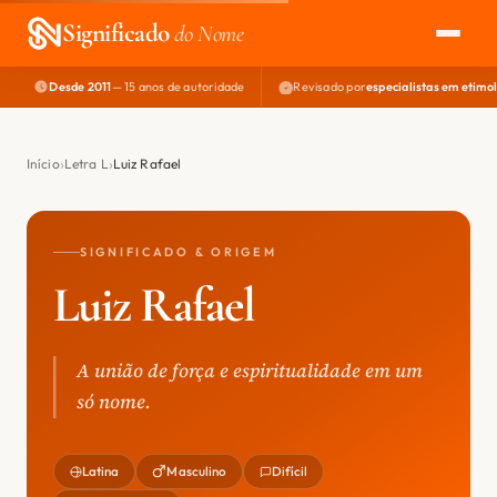
Significado
do Nome
Desde 2011
— 15 anos de autoridade
Revisado por
especialistas em etimo
EXPLORAR
NOME PERFEITO
Início
Letra L
Luiz Rafael
ÁREA DO DEV
SIGNIFICADO & ORIGEM
Luiz Rafael
A união de força e espiritualidade em um
só nome.
Latina
Masculino
Difícil