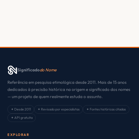
Significado
do Nome
Referência em pesquisa etimológica desde 2011. Mais de 15 anos
dedicados à precisão histórica na origem e significado dos nomes
— um projeto de quem realmente estuda o assunto.
✦ Desde 2011
✦ Revisado por especialistas
✦ Fontes históricas citadas
✦ API gratuita
EXPLORAR