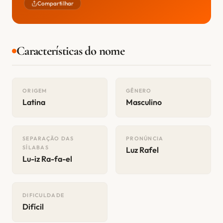
Compartilhar
Características do nome
ORIGEM
GÊNERO
Latina
Masculino
SEPARAÇÃO DAS
PRONÚNCIA
SÍLABAS
Luz Rafel
Lu-iz Ra-fa-el
DIFICULDADE
Difícil