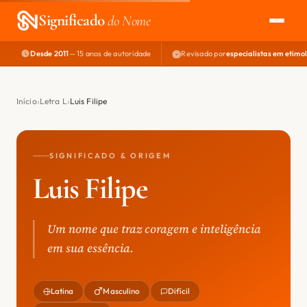
Significado
do Nome
Desde 2011
— 15 anos de autoridade
Revisado por
especialistas em etimo
EXPLORAR
NOME PERFEITO
Início
Letra L
Luis Filipe
ÁREA DO DEV
SIGNIFICADO & ORIGEM
Luis Filipe
Um nome que traz coragem e inteligência
em sua essência.
Latina
Masculino
Difícil