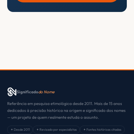
Significado
do Nome
Referência em pesquisa etimológica desde 2011. Mais de 15 anos
dedicados à precisão histórica na origem e significado dos nomes
— um projeto de quem realmente estuda o assunto.
✦ Desde 2011
✦ Revisado por especialistas
✦ Fontes históricas citadas