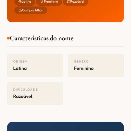
Latina
Feminino
Razoável
Compartilhar
Características do nome
ORIGEM
GÊNERO
Latina
Feminino
DIFICULDADE
Razoável