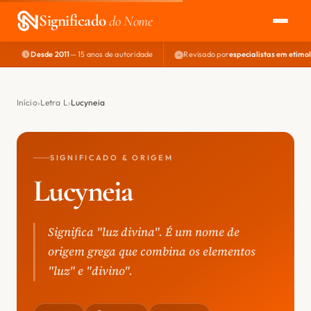
Significado
do Nome
Desde 2011
— 15 anos de autoridade
Revisado por
especialistas em etimo
EXPLORAR
NOME PERFEITO
Início
Letra L
Lucyneia
ÁREA DO DEV
SIGNIFICADO & ORIGEM
Lucyneia
Significa "luz divina". É um nome de
origem grega que combina os elementos
"luz" e "divino".