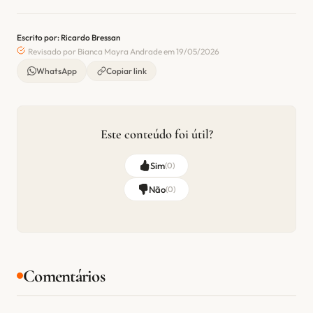
Escrito por: Ricardo Bressan
Revisado por Bianca Mayra Andrade em 19/05/2026
WhatsApp
Copiar link
Este conteúdo foi útil?
Sim
(
0
)
Não
(
0
)
Comentários