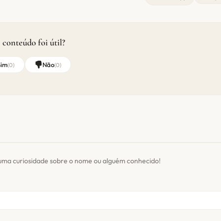
 conteúdo foi útil?
Sim
Não
(
0
)
(
0
)
uma curiosidade sobre o nome ou alguém conhecido!