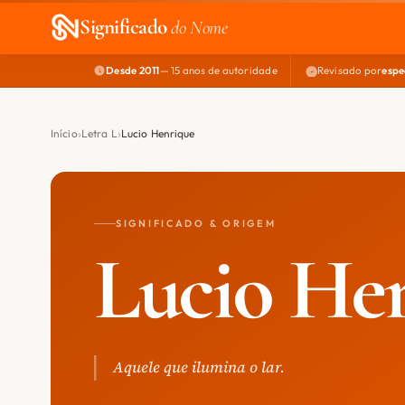
Significado
do Nome
Desde 2011
— 15 anos de autoridade
Revisado por
espe
Início
Letra L
Lucio Henrique
SIGNIFICADO & ORIGEM
Lucio He
Aquele que ilumina o lar.