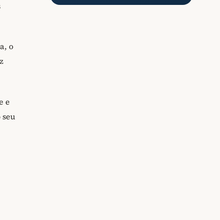
s
a, o
z
e e
 seu