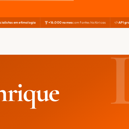
cialistas em etimologia
+16.000 nomes
com fontes históricas
API gr
nrique