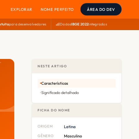
EXPLORAR
NOME PERFEITO
ÁREA DO DEV
atuita
para desenvolvedores
Dados
IBGE 2022
integrados
NESTE ARTIGO
Características
Significado detalhado
FICHA DO NOME
ORIGEM
Latina
GÊNERO
Masculino