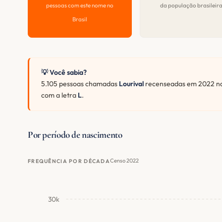
pessoas com este nome no
da população brasileir
Brasil
💡 Você sabia?
5.105 pessoas chamadas
Lourival
recenseadas em 2022 nas
com a letra
L
.
Por período de nascimento
Censo 2022
FREQUÊNCIA POR DÉCADA
30k