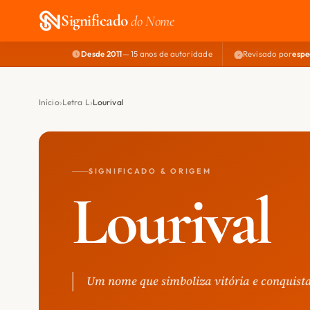
Significado
do Nome
Desde 2011
— 15 anos de autoridade
Revisado por
espe
Início
Letra L
Lourival
SIGNIFICADO & ORIGEM
Lourival
Um nome que simboliza vitória e conquista