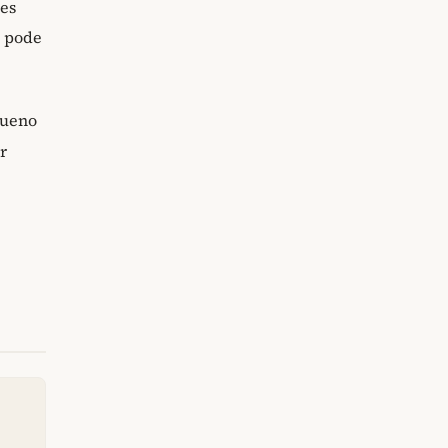
es
l pode
queno
r