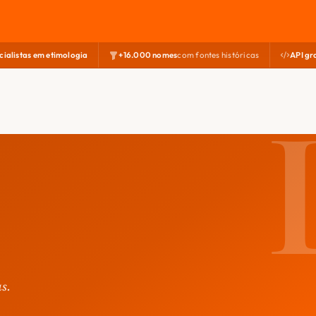
cialistas em etimologia
+16.000 nomes
com fontes históricas
API gr
s.