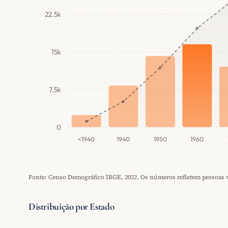
22.5k
15k
7.5k
0
<1940
1940
1950
1960
Fonte: Censo Demográfico IBGE, 2022. Os números refletem pessoas vi
Distribuição por Estado