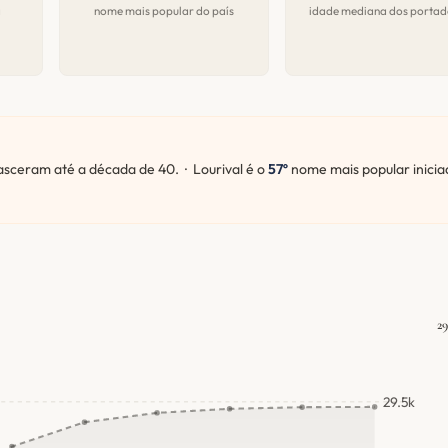
a
nome mais popular do país
idade mediana dos portad
ceram até a década de 40. · Lourival é o
57º
nome mais popular inicia
29
29.5k