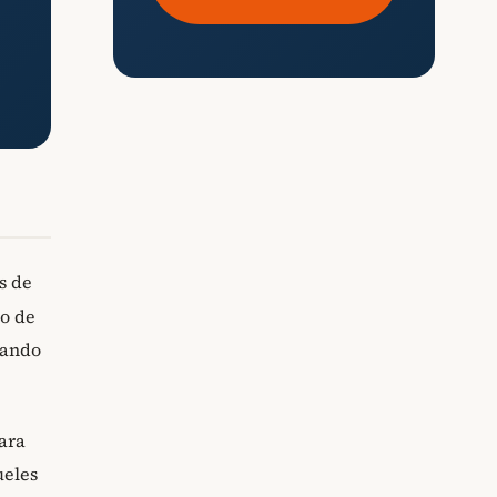
s de
do de
zando
ara
ueles