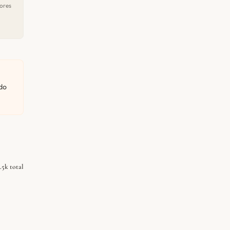
ores
do
.5k total