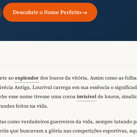
→
Descobrir o Nome Perfeito
ete ao
esplendor
dos louros da vitória. Assim como as folha
écia Antiga, Lourival carrega em sua essência o significa
cebe esse nome tivesse uma coroa
invisível
de louros, sinali
andes feitos na vida.
as como verdadeiros guerreiros da vida, sempre lutando p
eróis que buscavam a glória nas competições esportivas, aq