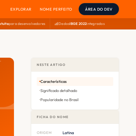
EXPLORAR
NOME PERFEITO
ÁREA DO DEV
atuita
para desenvolvedores
Dados
IBGE 2022
integrados
NESTE ARTIGO
Características
Significado detalhado
Popularidade no Brasil
FICHA DO NOME
ORIGEM
Latina