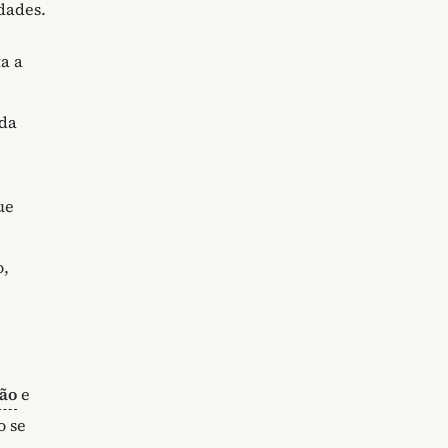
dades.
a a
da
ue
o,
são
e
o se