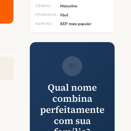
GÊNERO
Masculino
PRONÚNCIA
Fácil
RANKING
833º mais popular
✨
Qual nome
combina
perfeitamente
com sua