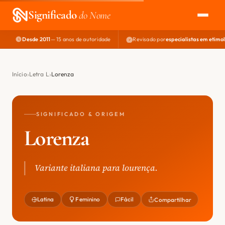
Significado
do Nome
Desde 2011
— 15 anos de autoridade
Revisado por
especialistas em etimo
EXPLORAR
NOME PERFEITO
Início
Letra L
Lorenza
ÁREA DO DEV
SIGNIFICADO & ORIGEM
Lorenza
Variante italiana para lourença.
Latina
Feminino
Fácil
Compartilhar