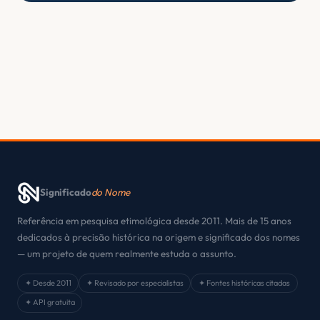
Significado
do Nome
Referência em pesquisa etimológica desde 2011. Mais de 15 anos
dedicados à precisão histórica na origem e significado dos nomes
— um projeto de quem realmente estuda o assunto.
✦ Desde 2011
✦ Revisado por especialistas
✦ Fontes históricas citadas
✦ API gratuita