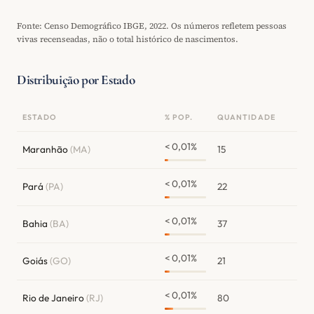
Fonte: Censo Demográfico IBGE, 2022. Os números refletem pessoas
vivas recenseadas, não o total histórico de nascimentos.
Distribuição por Estado
ESTADO
% POP.
QUANTIDADE
< 0,01%
Maranhão
(MA)
15
< 0,01%
Pará
(PA)
22
< 0,01%
Bahia
(BA)
37
< 0,01%
Goiás
(GO)
21
< 0,01%
Rio de Janeiro
(RJ)
80