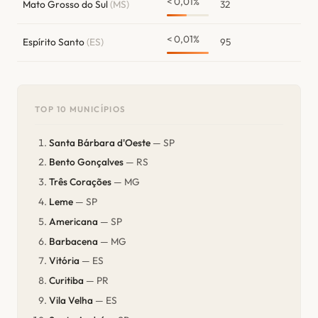
< 0,01%
Mato Grosso do Sul
(MS)
32
< 0,01%
Espírito Santo
(ES)
95
TOP 10 MUNICÍPIOS
Santa Bárbara d'Oeste
— SP
Bento Gonçalves
— RS
Três Corações
— MG
Leme
— SP
Americana
— SP
Barbacena
— MG
Vitória
— ES
Curitiba
— PR
Vila Velha
— ES