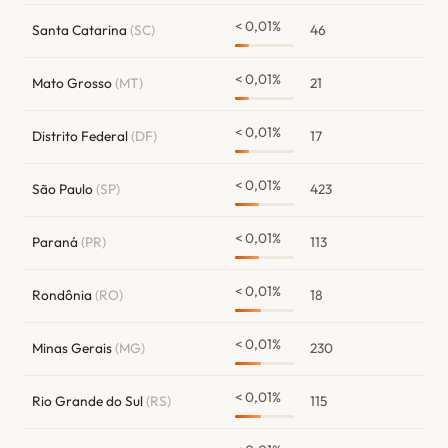
< 0,01%
Santa Catarina
(SC)
46
< 0,01%
Mato Grosso
(MT)
21
< 0,01%
Distrito Federal
(DF)
17
< 0,01%
São Paulo
(SP)
423
< 0,01%
Paraná
(PR)
113
< 0,01%
Rondônia
(RO)
18
< 0,01%
Minas Gerais
(MG)
230
< 0,01%
Rio Grande do Sul
(RS)
115