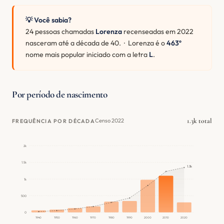
💡 Você sabia?
24 pessoas chamadas
Lorenza
recenseadas em 2022
nasceram até a década de 40. · Lorenza é o
463º
nome mais popular iniciado com a letra
L
.
Por período de nascimento
1.3k total
Censo 2022
FREQUÊNCIA POR DÉCADA
2k
1.5k
1.3k
1k
500
0
1940
1950
1960
1970
1980
1990
2000
2010
2020