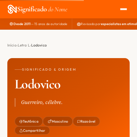
Significado
do Nome
Desde 2011
— 15 anos de autoridade
Revisado por
especialistas em etimo
EXPLORAR
NOME PERFEITO
Início
Letra L
Lodovico
ÁREA DO DEV
SIGNIFICADO & ORIGEM
Lodovico
Guerreiro, célebre.
Teutônica
Masculino
Razoável
Compartilhar