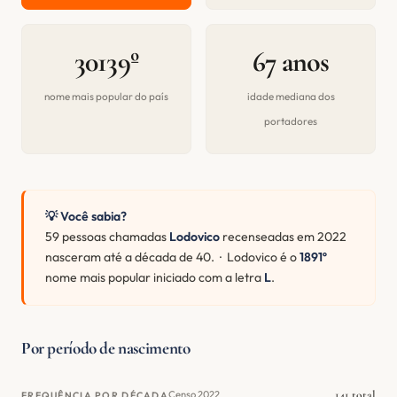
30139º
67 anos
nome mais popular do país
idade mediana dos
portadores
💡 Você sabia?
59 pessoas chamadas
Lodovico
recenseadas em 2022
nasceram até a década de 40. · Lodovico é o
1891º
nome mais popular iniciado com a letra
L
.
Por período de nascimento
141 total
Censo 2022
FREQUÊNCIA POR DÉCADA