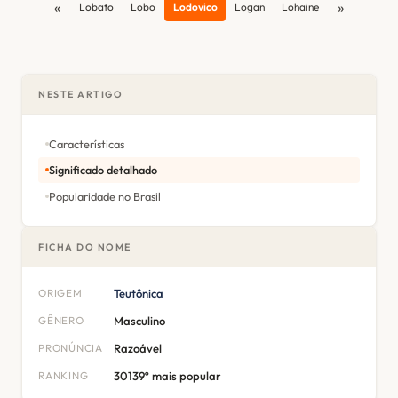
«
»
Lobato
Lobo
Lodovico
Logan
Lohaine
NESTE ARTIGO
Características
Significado detalhado
Popularidade no Brasil
FICHA DO NOME
ORIGEM
Teutônica
GÊNERO
Masculino
PRONÚNCIA
Razoável
RANKING
30139º mais popular