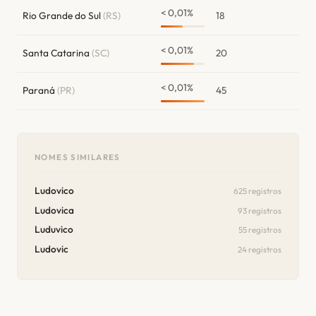
< 0,01%
Rio Grande do Sul
(RS)
18
< 0,01%
Santa Catarina
(SC)
20
< 0,01%
Paraná
(PR)
45
NOMES SIMILARES
Ludovico
625 registros
Ludovica
93 registros
Luduvico
55 registros
Ludovic
24 registros