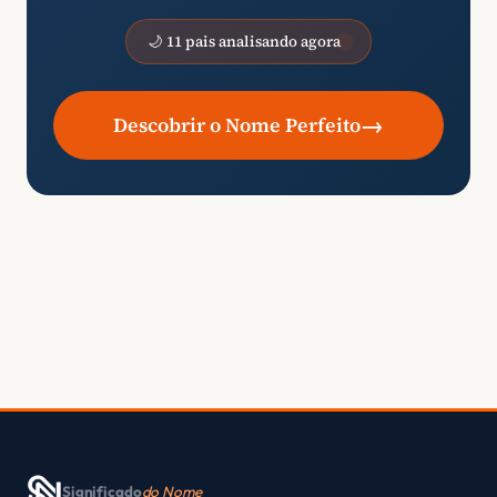
🌙 11 pais analisando agora
→
Descobrir o Nome Perfeito
Significado
do Nome