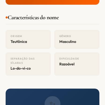
Características do nome
ORIGEM
GÊNERO
Teutônica
Masculino
SEPARAÇÃO DAS
DIFICULDADE
SÍLABAS
Razoável
Lo-do-vi-co
✨