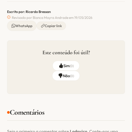
Escrito por: Ricardo Bressan
Revisado por Bianca Mayra Andrade em 19/05/2026
WhatsApp
Copiar link
Este conteúdo foi útil?
Sim
(
0
)
Não
(
0
)
Comentários
Seja o primeiro a comentar sobre
Lodovico
. Conte-nos uma