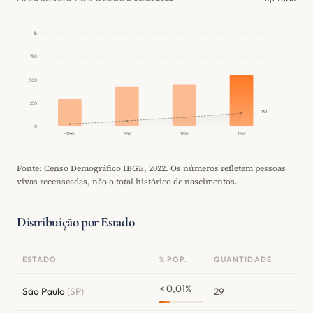
1k
750
500
250
141
0
<1940
1940
1950
1960
Fonte: Censo Demográfico IBGE, 2022. Os números refletem pessoas
vivas recenseadas, não o total histórico de nascimentos.
Distribuição por Estado
ESTADO
% POP.
QUANTIDADE
< 0,01%
São Paulo
(SP)
29