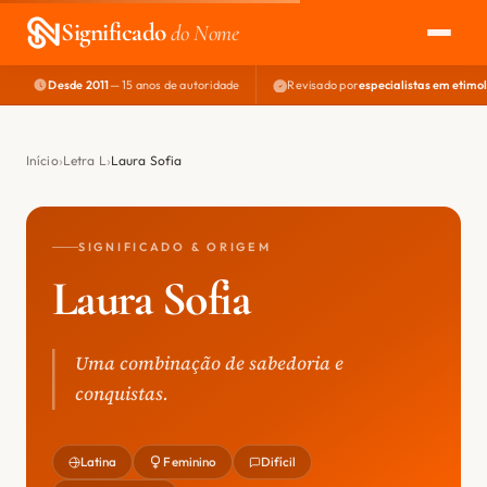
Significado
do Nome
Desde 2011
— 15 anos de autoridade
Revisado por
especialistas em etimo
EXPLORAR
NOME PERFEITO
Início
Letra L
Laura Sofia
ÁREA DO DEV
SIGNIFICADO & ORIGEM
Laura Sofia
Uma combinação de sabedoria e
conquistas.
Latina
Feminino
Difícil