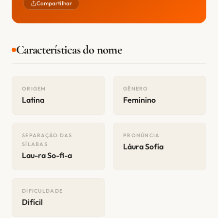
Compartilhar
Características do nome
ORIGEM
GÊNERO
Latina
Feminino
SEPARAÇÃO DAS
PRONÚNCIA
SÍLABAS
Láura Sofía
Lau-ra So-fi-a
DIFICULDADE
Difícil