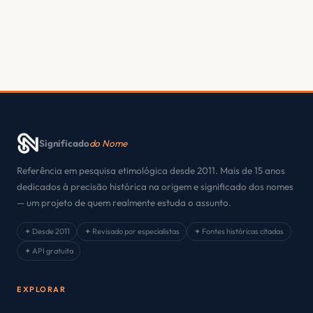
Significado
do Nome
Referência em pesquisa etimológica desde 2011. Mais de 15 anos
dedicados à precisão histórica na origem e significado dos nomes
— um projeto de quem realmente estuda o assunto.
✦ Desde 2011
✦ Revisado por especialistas
✦ Fontes históricas citadas
✦ API gratuita
EXPLORAR