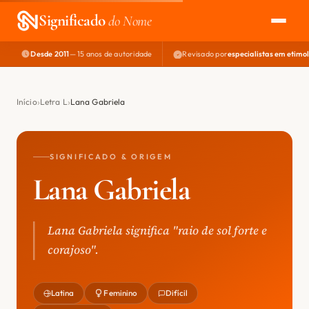
Significado
do Nome
Desde 2011
— 15 anos de autoridade
Revisado por
especialistas em etimo
EXPLORAR
NOME PERFEITO
Início
Letra L
Lana Gabriela
ÁREA DO DEV
SIGNIFICADO & ORIGEM
Lana Gabriela
Lana Gabriela significa "raio de sol forte e
corajoso".
Latina
Feminino
Difícil