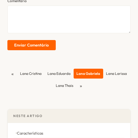
Comentário
Enviar Comentário
«
Lana Cristina
Lana Eduarda
Lana Gabriela
Lana Larissa
»
Lana Thais
NESTE ARTIGO
Características