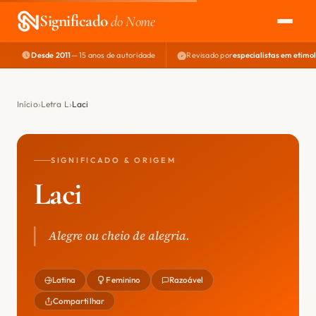
Significado
do Nome
Desde 2011
— 15 anos de autoridade
Revisado por
especialistas em etimo
EXPLORAR
NOME PERFEITO
Início
Letra L
Laci
ÁREA DO DEV
SIGNIFICADO & ORIGEM
Laci
Alegre ou cheio de alegria.
Latina
Feminino
Razoável
Compartilhar