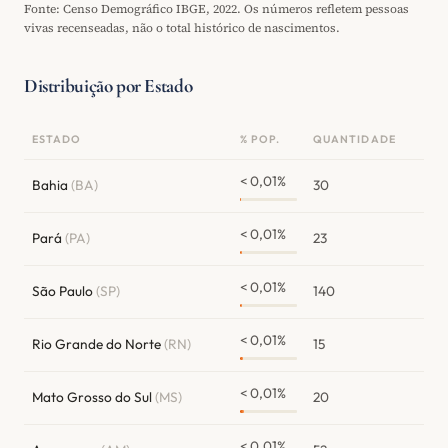
Fonte: Censo Demográfico IBGE, 2022. Os números refletem pessoas
vivas recenseadas, não o total histórico de nascimentos.
Distribuição por Estado
ESTADO
% POP.
QUANTIDADE
< 0,01%
Bahia
(BA)
30
< 0,01%
Pará
(PA)
23
< 0,01%
São Paulo
(SP)
140
< 0,01%
Rio Grande do Norte
(RN)
15
< 0,01%
Mato Grosso do Sul
(MS)
20
< 0,01%