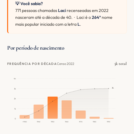
💡 Você sabia?
771 pessoas chamadas
Laci
recenseadas em 2022
nasceram até a década de 40. · Laci é o
264º
nome
mais popular iniciado com a letra
L
.
Por período de nascimento
3k total
Censo 2022
FREQUÊNCIA POR DÉCADA
4k
3k
3k
2k
1k
0
<1940
1940
1950
1960
1970
1980
1990