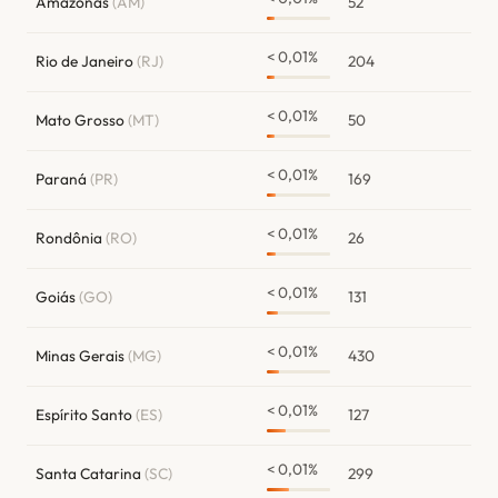
Amazonas
(AM)
52
< 0,01%
Rio de Janeiro
(RJ)
204
< 0,01%
Mato Grosso
(MT)
50
< 0,01%
Paraná
(PR)
169
< 0,01%
Rondônia
(RO)
26
< 0,01%
Goiás
(GO)
131
< 0,01%
Minas Gerais
(MG)
430
< 0,01%
Espírito Santo
(ES)
127
< 0,01%
Santa Catarina
(SC)
299