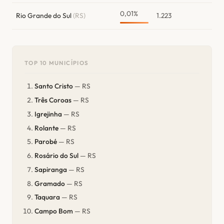
0,01%
Rio Grande do Sul
(RS)
1.223
TOP 10 MUNICÍPIOS
Santo Cristo
— RS
Três Coroas
— RS
Igrejinha
— RS
Rolante
— RS
Parobé
— RS
Rosário do Sul
— RS
Sapiranga
— RS
Gramado
— RS
Taquara
— RS
Campo Bom
— RS