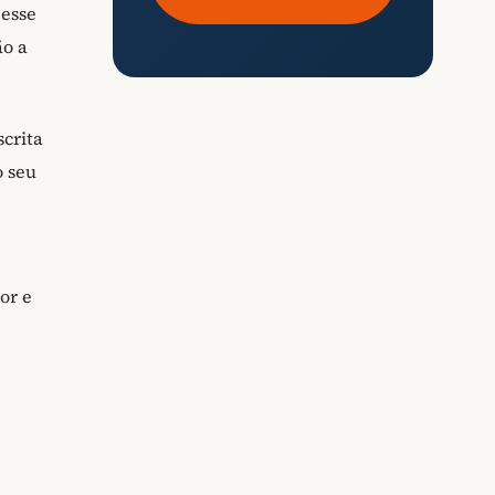
 esse
o a
crita
o seu
or e