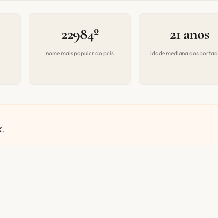
22984º
21 anos
a
nome mais popular do país
idade mediana dos portad
K
.