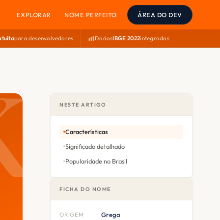
EXPLORAR
NOME PERFEITO
ÁREA DO DEV
atuita
para desenvolvedores
Dados
IBGE 2022
integrados
NESTE ARTIGO
Características
Significado detalhado
Popularidade no Brasil
FICHA DO NOME
ORIGEM
Grega