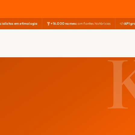
cialistas em etimologia
+16.000 nomes
com fontes históricas
API gr