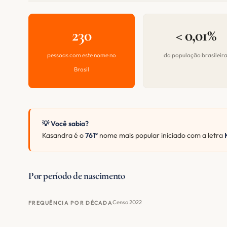
230
< 0,01%
pessoas com este nome no
da população brasileir
Brasil
💡 Você sabia?
Kasandra é o
761º
nome mais popular iniciado com a letra
Por período de nascimento
Censo 2022
FREQUÊNCIA POR DÉCADA