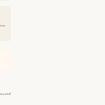
ores
214 total