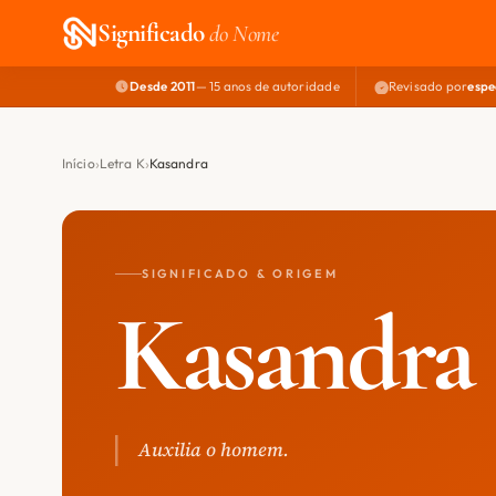
Significado
do Nome
Desde 2011
— 15 anos de autoridade
Revisado por
espe
Início
Letra K
Kasandra
SIGNIFICADO & ORIGEM
Kasandra
Auxilia o homem.