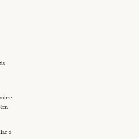
 de
embre-
guém
lar o