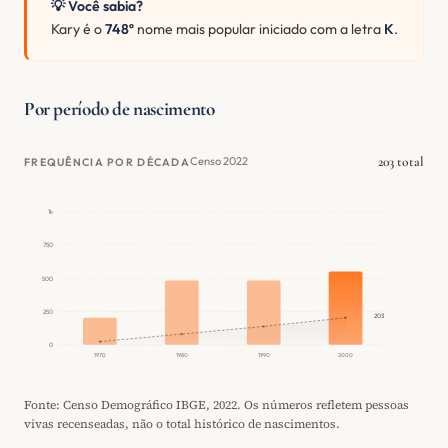
💡 Você sabia?
Kary é o
748º
nome mais popular iniciado com a letra
K
.
Por período de nascimento
203 total
Censo 2022
FREQUÊNCIA POR DÉCADA
1k
750
500
250
203
0
1970
1980
1990
2000
Fonte: Censo Demográfico IBGE, 2022. Os números refletem pessoas
vivas recenseadas, não o total histórico de nascimentos.