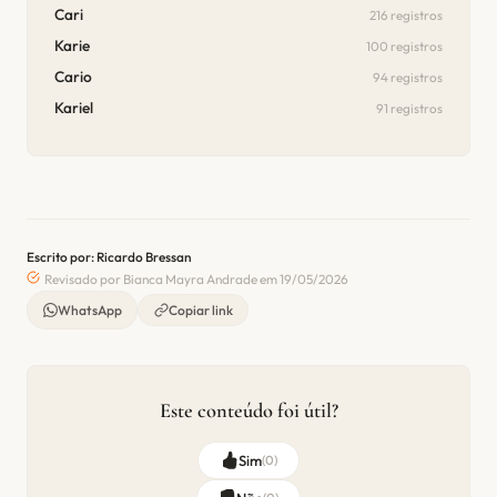
Cari
216 registros
Karie
100 registros
Cario
94 registros
Kariel
91 registros
Escrito por: Ricardo Bressan
Revisado por Bianca Mayra Andrade em 19/05/2026
WhatsApp
Copiar link
Este conteúdo foi útil?
Sim
(
0
)