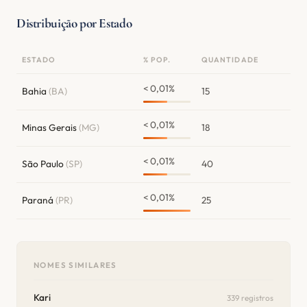
Distribuição por Estado
ESTADO
% POP.
QUANTIDADE
< 0,01%
Bahia
(BA)
15
< 0,01%
Minas Gerais
(MG)
18
< 0,01%
São Paulo
(SP)
40
< 0,01%
Paraná
(PR)
25
NOMES SIMILARES
Kari
339 registros