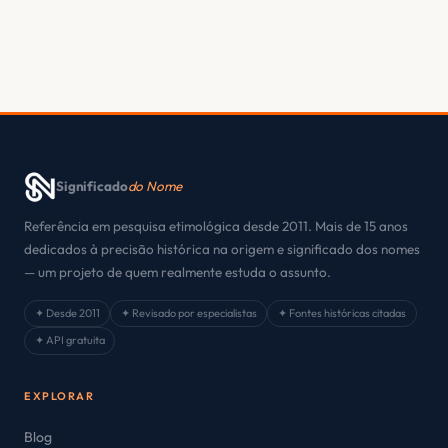
Significado
do Nome
Referência em pesquisa etimológica desde 2011. Mais de 15 anos
dedicados à precisão histórica na origem e significado dos nomes
— um projeto de quem realmente estuda o assunto.
✦ Desde 2011
✦ Revisado por especialistas
✦ Fontes históricas citadas
✦ API gratuita
EXPLORAR
Blog