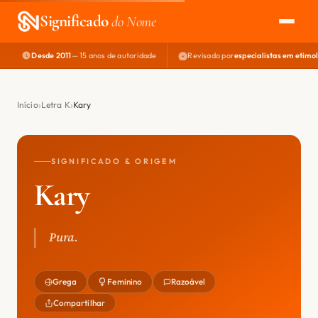
Significado
do Nome
Desde 2011
— 15 anos de autoridade
Revisado por
especialistas em etimo
EXPLORAR
NOME PERFEITO
Início
Letra K
Kary
ÁREA DO DEV
SIGNIFICADO & ORIGEM
Kary
Pura.
Grega
Feminino
Razoável
Compartilhar