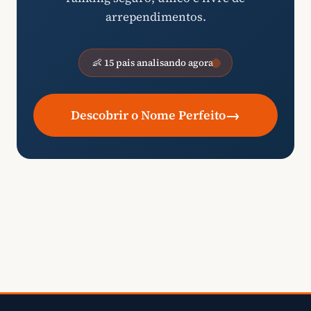
arrependimentos.
👶 15 pais analisando agora
→
Descobrir o Nome Perfeito