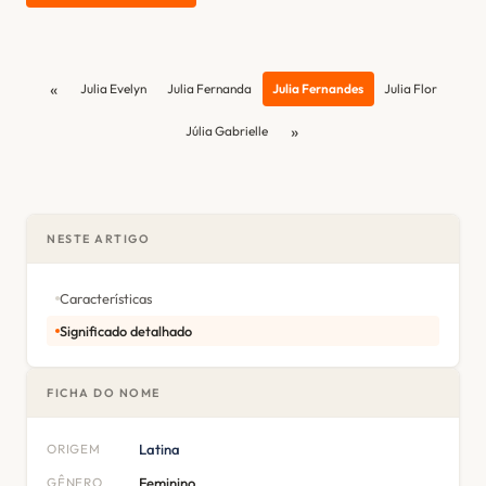
«
Julia Evelyn
Julia Fernanda
Julia Fernandes
Julia Flor
»
Júlia Gabrielle
NESTE ARTIGO
Características
Significado detalhado
FICHA DO NOME
ORIGEM
Latina
GÊNERO
Feminino