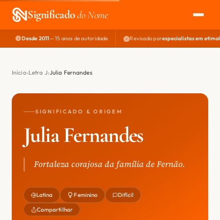
Significado
do Nome
Desde 2011
— 15 anos de autoridade
Revisado por
especialistas em etimo
EXPLORAR
NOME PERFEITO
Início
Letra J
Julia Fernandes
ÁREA DO DEV
SIGNIFICADO & ORIGEM
Julia Fernandes
Fortaleza corajosa da família de Fernão.
Latina
Feminino
Difícil
Compartilhar