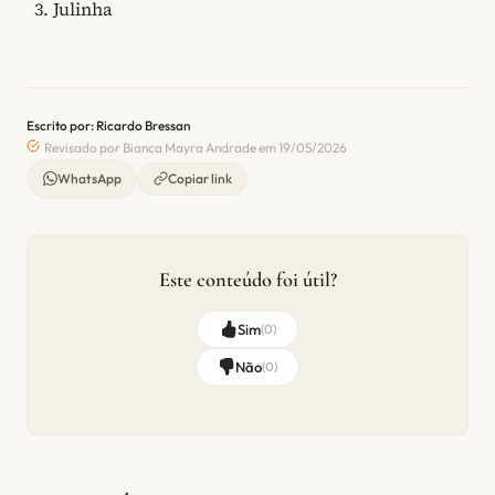
Julinha
Escrito por: Ricardo Bressan
Revisado por Bianca Mayra Andrade em 19/05/2026
WhatsApp
Copiar link
Este conteúdo foi útil?
Sim
(
0
)
Não
(
0
)