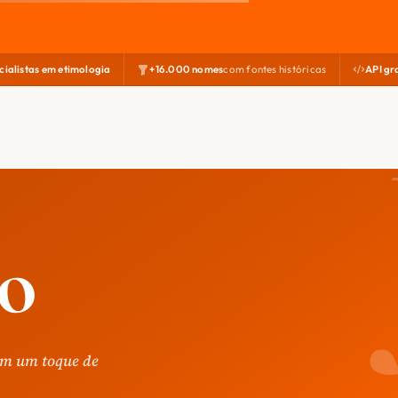
cialistas em etimologia
+16.000 nomes
com fontes históricas
API gr
co
om um toque de