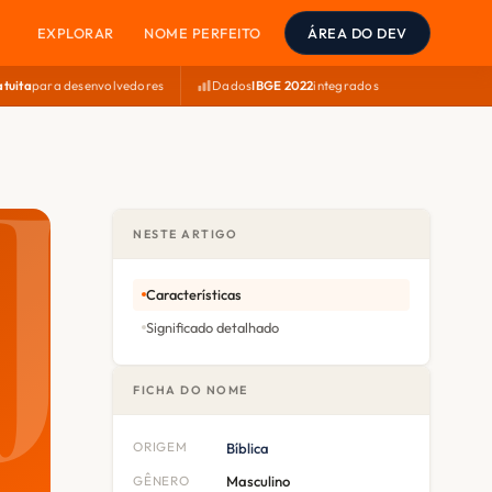
EXPLORAR
NOME PERFEITO
ÁREA DO DEV
atuita
para desenvolvedores
Dados
IBGE 2022
integrados
NESTE ARTIGO
Características
Significado detalhado
FICHA DO NOME
ORIGEM
Bíblica
GÊNERO
Masculino