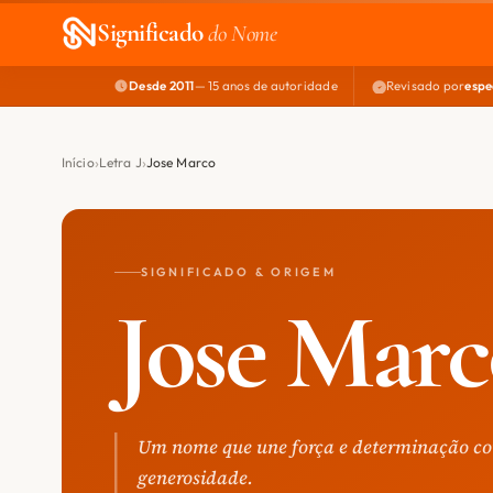
Significado
do Nome
Desde 2011
— 15 anos de autoridade
Revisado por
espe
Início
Letra J
Jose Marco
SIGNIFICADO & ORIGEM
Jose Mar
Um nome que une força e determinação c
generosidade.