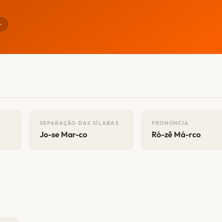
r
SEPARAÇÃO DAS SÍLABAS
PRONÚNCIA
Jo-se Mar-co
Ró-zê Má-rco