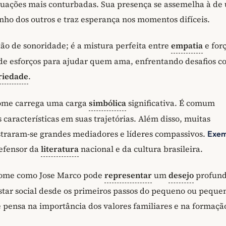
situações mais conturbadas. Sua presença se assemelha à de
inho dos outros e traz esperança nos momentos difíceis.
o de sonoridade; é a mistura perfeita entre
empatia
e forç
ede esforços para ajudar quem ama, enfrentando desafios 
riedade
.
nome carrega uma carga
simbólica
significativa. É comum
aracterísticas em suas trajetórias. Além disso, muitas
straram-se grandes mediadores e líderes compassivos.
Exem
defensor da
literatura
nacional e da cultura brasileira.
 nome como Jose Marco pode
representar
um
desejo
profund
star social desde os primeiros passos do pequeno ou peque
e pensa na importância dos valores familiares e na formaçã