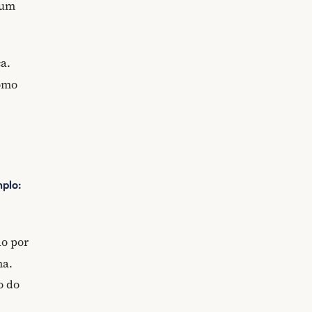
 um
a.
como
plo:
o por
na.
o do