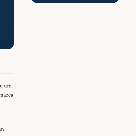
 a um
 marca
em