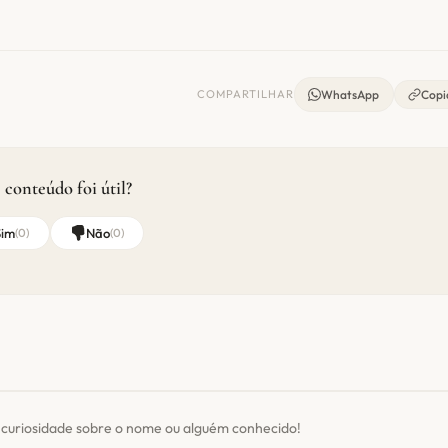
COMPARTILHAR
WhatsApp
Copia
 conteúdo foi útil?
Sim
Não
(
0
)
(
0
)
 curiosidade sobre o nome ou alguém conhecido!