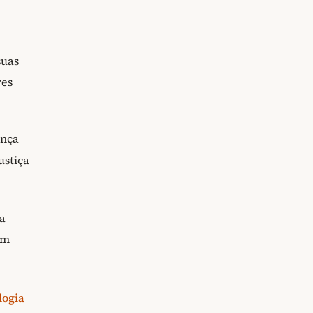
suas
res
ança
ustiça
ca
em
logia