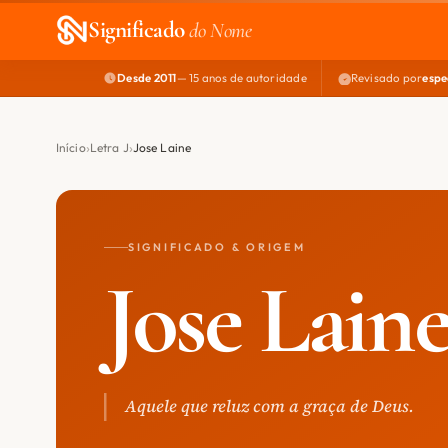
Significado
do Nome
Desde 2011
— 15 anos de autoridade
Revisado por
espe
Início
Letra J
Jose Laine
SIGNIFICADO & ORIGEM
Jose Lain
Aquele que reluz com a graça de Deus.