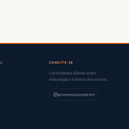
AL
CONECTE-SE
Curiosidades diárias sobre
etimologia e história dos nomes.
@nomesqueinspiram
o