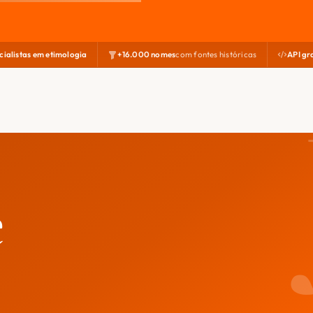
cialistas em etimologia
+16.000 nomes
com fontes históricas
API gr
e