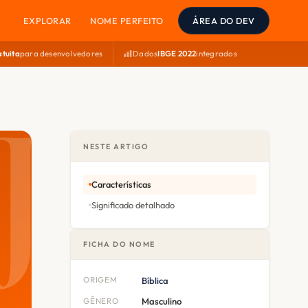
EXPLORAR
NOME PERFEITO
ÁREA DO DEV
atuita
para desenvolvedores
Dados
IBGE 2022
integrados
NESTE ARTIGO
Características
Significado detalhado
FICHA DO NOME
ORIGEM
Bíblica
GÊNERO
Masculino