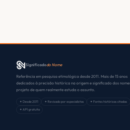
Significado
do Nome
Referência em pesquisa etimológica desde 2011. Mais de 15 anos
dedicados à precisão histórica na origem e significado dos nom
projeto de quem realmente estuda o assunto.
✦ Desde 2011
✦ Revisado por especialistas
✦ Fontes históricas citadas
✦ API gratuita