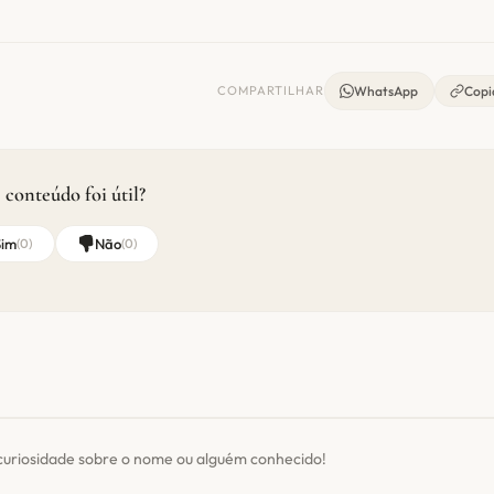
COMPARTILHAR
WhatsApp
Copia
 conteúdo foi útil?
Sim
Não
(
0
)
(
0
)
curiosidade sobre o nome ou alguém conhecido!