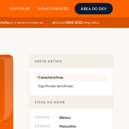
EXPLORAR
NOME PERFEITO
ÁREA DO DEV
atuita
para desenvolvedores
Dados
IBGE 2022
integrados
NESTE ARTIGO
Características
Significado detalhado
FICHA DO NOME
ORIGEM
Bíblica
GÊNERO
Masculino