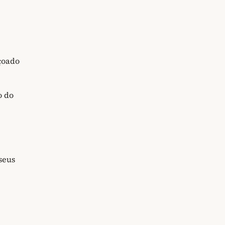
çoado
o do
seus