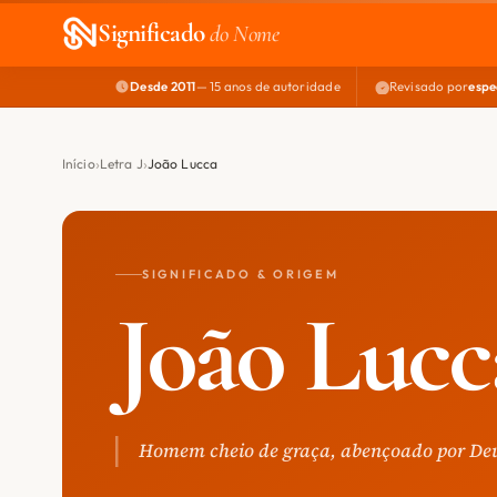
Significado
do Nome
Desde 2011
— 15 anos de autoridade
Revisado por
espe
Início
Letra J
João Lucca
SIGNIFICADO & ORIGEM
João Lucc
Homem cheio de graça, abençoado por De