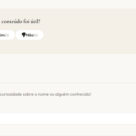
 conteúdo foi útil?
Sim
Não
(
0
)
(
0
)
curiosidade sobre o nome ou alguém conhecido!