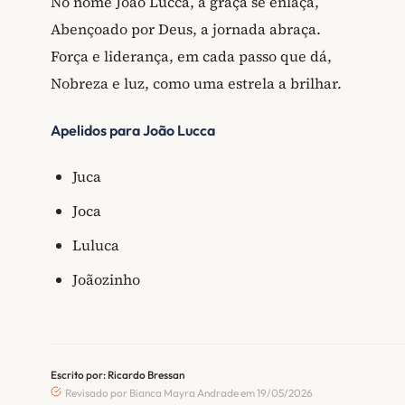
No nome João Lucca, a graça se enlaça,
Abençoado por Deus, a jornada abraça.
Força e liderança, em cada passo que dá,
Nobreza e luz, como uma estrela a brilhar.
Apelidos para João Lucca
Juca
Joca
Luluca
Joãozinho
Escrito por: Ricardo Bressan
Revisado por Bianca Mayra Andrade em 19/05/2026