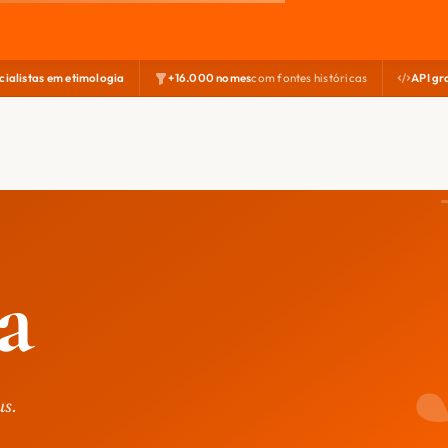
cialistas em etimologia
+16.000 nomes
com fontes históricas
API gr
a
us.