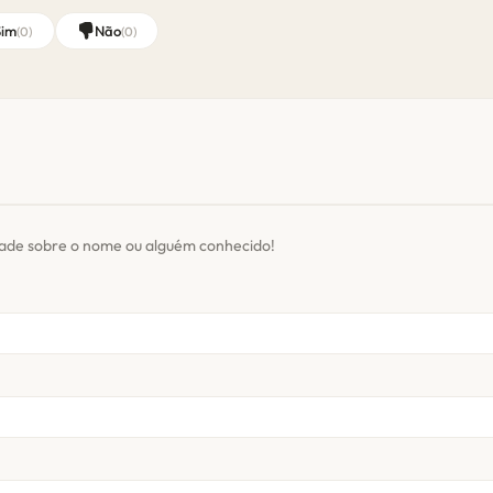
Sim
Não
(
0
)
(
0
)
dade sobre o nome ou alguém conhecido!