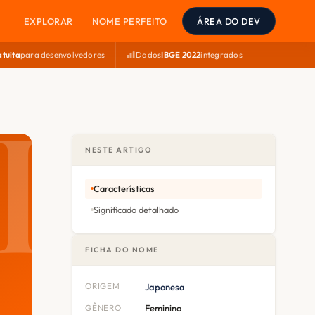
EXPLORAR
NOME PERFEITO
ÁREA DO DEV
atuita
para desenvolvedores
Dados
IBGE 2022
integrados
NESTE ARTIGO
Características
Significado detalhado
FICHA DO NOME
ORIGEM
Japonesa
GÊNERO
Feminino