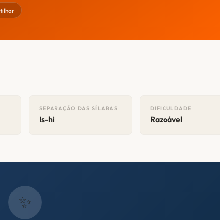
ilhar
SEPARAÇÃO DAS SÍLABAS
DIFICULDADE
Is-hi
Razoável
✨