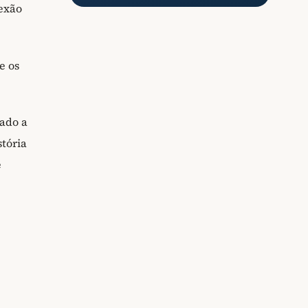
nexão
e os
dado a
stória
e