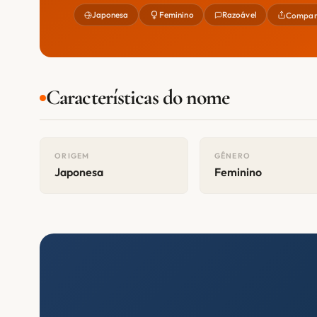
Japonesa
Feminino
Razoável
Compart
Características do nome
ORIGEM
GÊNERO
Japonesa
Feminino