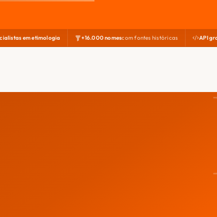
cialistas em etimologia
+16.000 nomes
com fontes históricas
API gr