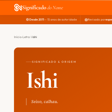
Significado
do Nome
Desde 2011
— 15 anos de autoridade
Revisado por
espe
Início
Letra I
Ishi
SIGNIFICADO & ORIGEM
Ishi
Seixo, calhau.