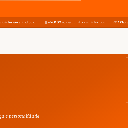
cialistas em etimologia
+16.000 nomes
com fontes históricas
API gr
ça e personalidade