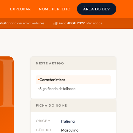
EXPLORAR
NOME PERFEITO
ÁREA DO DEV
atuita
para desenvolvedores
Dados
IBGE 2022
integrados
NESTE ARTIGO
Características
Significado detalhado
FICHA DO NOME
ORIGEM
Italiana
GÊNERO
Masculino