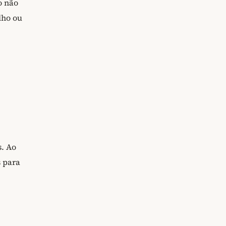
o não
lho ou
s. Ao
 para