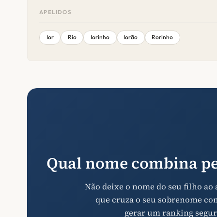
APELIDOS
Ior
Rio
Iorinho
Iorão
Rorinho
Qual nome combina pe
Não deixe o nome do seu filho ao
que cruza o seu sobrenome com 
gerar um ranking segur