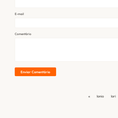
E-mail
Comentário
Enviar Comentário
«
Ionio
Iori