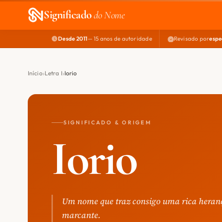
Significado
do Nome
Desde 2011
— 15 anos de autoridade
Revisado por
espe
Início
Letra I
Iorio
SIGNIFICADO & ORIGEM
Iorio
Um nome que traz consigo uma rica heran
marcante.