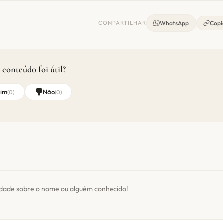
COMPARTILHAR
WhatsApp
Copia
 conteúdo foi útil?
Sim
Não
(
0
)
(
0
)
idade sobre o nome ou alguém conhecido!