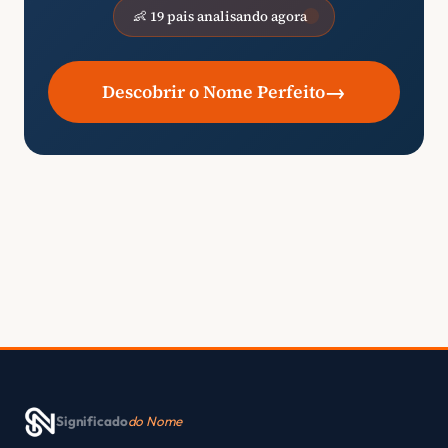
👶 19 pais analisando agora
→
Descobrir o Nome Perfeito
Significado
do Nome