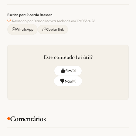
Escrito por: Ricardo Bressan
Revisado por Bianca Mayra Andrade em 19/05/2026
WhatsApp
Copiar link
Este conteúdo foi útil?
Sim
(
0
)
Não
(
0
)
Comentários