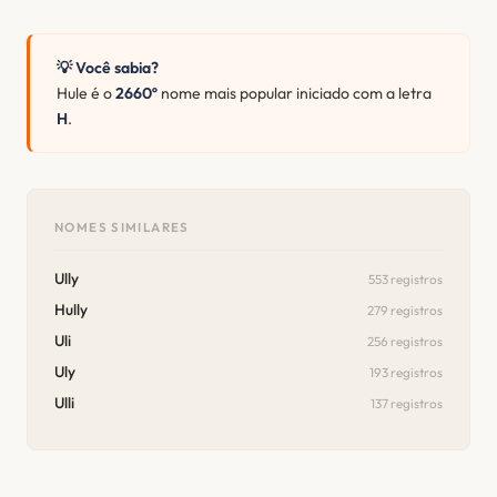
💡 Você sabia?
Hule é o
2660º
nome mais popular iniciado com a letra
H
.
NOMES SIMILARES
Ully
553 registros
Hully
279 registros
Uli
256 registros
Uly
193 registros
Ulli
137 registros