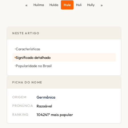
«
»
Huilma
Hulda
Hule
Huli
Hully
NESTE ARTIGO
Características
Significado detalhado
Popularidade no Brasil
FICHA DO NOME
ORIGEM
Germânica
PRONÚNCIA
Razoável
RANKING
104241º mais popular