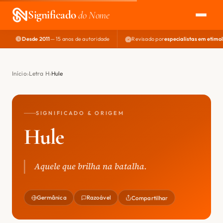
Significado
do Nome
Desde 2011
— 15 anos de autoridade
Revisado por
especialistas em etimo
EXPLORAR
NOME PERFEITO
Início
Letra H
Hule
ÁREA DO DEV
SIGNIFICADO & ORIGEM
Hule
Aquele que brilha na batalha.
Germânica
Razoável
Compartilhar