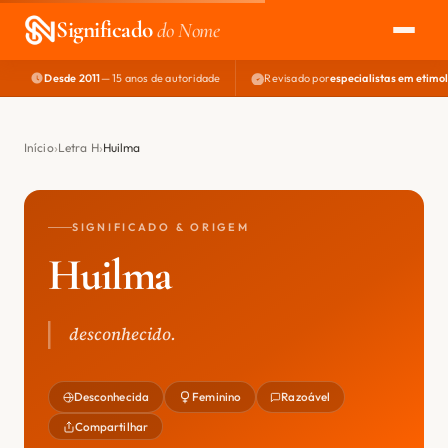
Significado
do Nome
Desde 2011
— 15 anos de autoridade
Revisado por
especialistas em etimo
EXPLORAR
NOME PERFEITO
Início
Letra H
Huilma
ÁREA DO DEV
SIGNIFICADO & ORIGEM
Huilma
desconhecido.
Desconhecida
Feminino
Razoável
Compartilhar