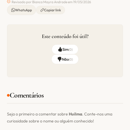
Revisado por Bianca Mayra Andrade em 19/05/2026
WhatsApp
Copiar link
Este conteúdo foi útil?
Sim
(
0
)
Não
(
0
)
Comentários
Seja o primeiro a comentar sobre
Huilma
. Conte-nos uma
curiosidade sobre o nome ou alguém conhecido!