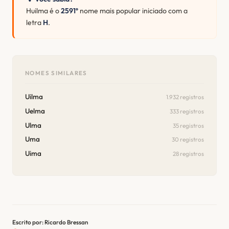
Huilma é o
2591º
nome mais popular iniciado com a
letra
H
.
NOMES SIMILARES
Uilma
1.932 registros
Uelma
333 registros
Ulma
35 registros
Uma
30 registros
Uima
28 registros
Escrito por: Ricardo Bressan