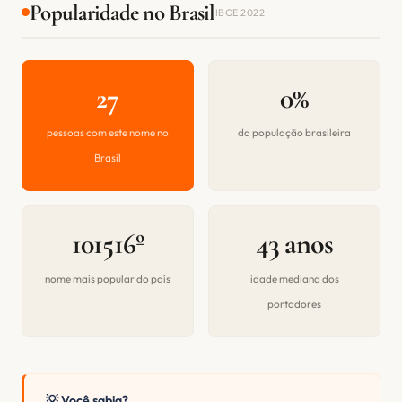
Popularidade no Brasil
IBGE 2022
27
0%
pessoas com este nome no
da população brasileira
Brasil
101516º
43 anos
nome mais popular do país
idade mediana dos
portadores
💡 Você sabia?