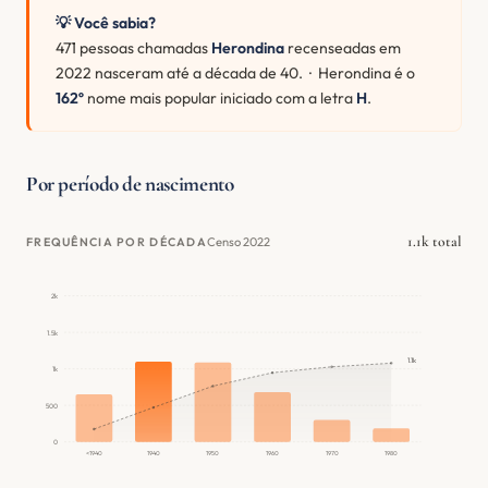
💡 Você sabia?
471 pessoas chamadas
Herondina
recenseadas em
2022 nasceram até a década de 40. · Herondina é o
162º
nome mais popular iniciado com a letra
H
.
Por período de nascimento
1.1k total
Censo 2022
FREQUÊNCIA POR DÉCADA
2k
1.5k
1.1k
1k
500
0
<1940
1940
1950
1960
1970
1980