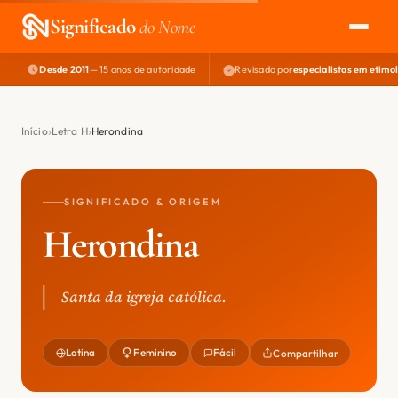
Significado
do Nome
Desde 2011
— 15 anos de autoridade
Revisado por
especialistas em etimo
EXPLORAR
NOME PERFEITO
Início
Letra H
Herondina
ÁREA DO DEV
SIGNIFICADO & ORIGEM
Herondina
Santa da igreja católica.
Latina
Feminino
Fácil
Compartilhar