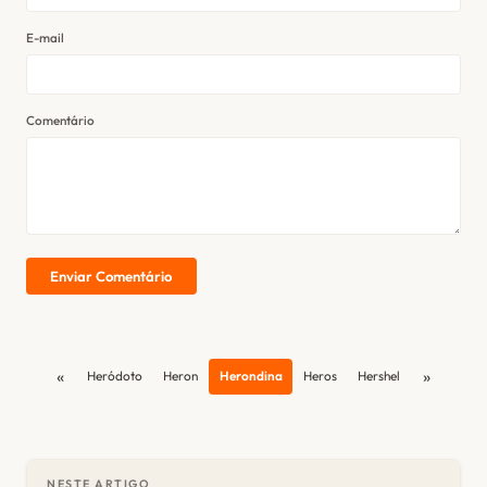
E-mail
Comentário
Enviar Comentário
«
»
Heródoto
Heron
Herondina
Heros
Hershel
NESTE ARTIGO