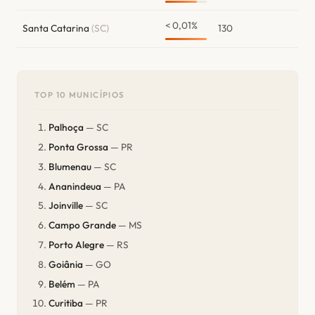
< 0,01%
Santa Catarina
(SC)
130
TOP 10 MUNICÍPIOS
Palhoça
— SC
Ponta Grossa
— PR
Blumenau
— SC
Ananindeua
— PA
Joinville
— SC
Campo Grande
— MS
Porto Alegre
— RS
Goiânia
— GO
Belém
— PA
Curitiba
— PR