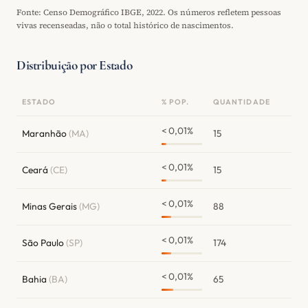
Fonte: Censo Demográfico IBGE, 2022. Os números refletem pessoas
vivas recenseadas, não o total histórico de nascimentos.
Distribuição por Estado
ESTADO
% POP.
QUANTIDADE
< 0,01%
Maranhão
(MA)
15
< 0,01%
Ceará
(CE)
15
< 0,01%
Minas Gerais
(MG)
88
< 0,01%
São Paulo
(SP)
174
< 0,01%
Bahia
(BA)
65