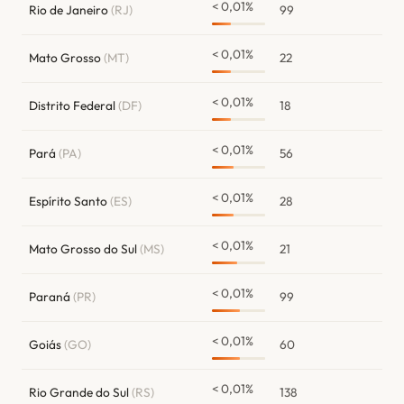
< 0,01%
Rio de Janeiro
(RJ)
99
< 0,01%
Mato Grosso
(MT)
22
< 0,01%
Distrito Federal
(DF)
18
< 0,01%
Pará
(PA)
56
< 0,01%
Espírito Santo
(ES)
28
< 0,01%
Mato Grosso do Sul
(MS)
21
< 0,01%
Paraná
(PR)
99
< 0,01%
Goiás
(GO)
60
< 0,01%
Rio Grande do Sul
(RS)
138