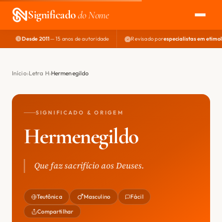
Significado
do Nome
Desde 2011
— 15 anos de autoridade
Revisado por
especialistas em etimo
EXPLORAR
NOME PERFEITO
Início
Letra H
Hermenegildo
ÁREA DO DEV
SIGNIFICADO & ORIGEM
Hermenegildo
Que faz sacrifício aos Deuses.
Teutônica
Masculino
Fácil
Compartilhar