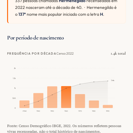
337 pessoas chamadas
Hermenegildo
recenseadas em
2022 nasceram até a década de 40. · Hermenegildo é
o
137º
nome mais popular iniciado com a letra
H
.
Por período de nascimento
1.4k total
Censo 2022
FREQUÊNCIA POR DÉCADA
2k
1.5k
1.4k
1k
500
0
<1940
1940
1950
1960
1970
1980
1990
Fonte: Censo Demográfico IBGE, 2022. Os números refletem pessoas
vivas recenseadas, não o total histórico de nascimentos.