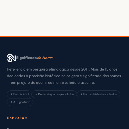
Significado
do Nome
Referência em pesquisa etimológica desde 2011. Mais de 15 anos
dedicados à precisão histórica na origem e significado dos nomes
— um projeto de quem realmente estuda o assunto.
✦ Desde 2011
✦ Revisado por especialistas
✦ Fontes históricas citadas
✦ API gratuita
EXPLORAR