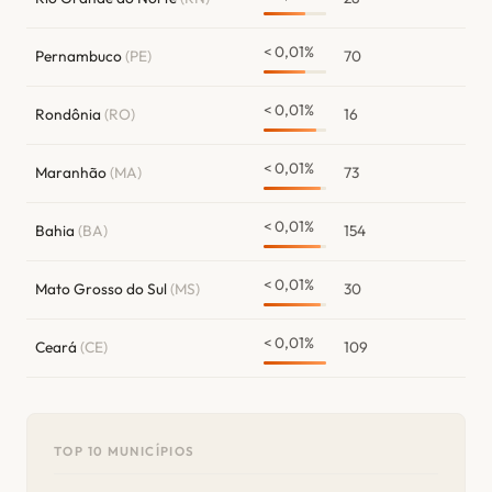
< 0,01%
Pernambuco
(PE)
70
< 0,01%
Rondônia
(RO)
16
< 0,01%
Maranhão
(MA)
73
< 0,01%
Bahia
(BA)
154
< 0,01%
Mato Grosso do Sul
(MS)
30
< 0,01%
Ceará
(CE)
109
TOP 10 MUNICÍPIOS