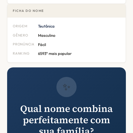
FICHA DO NOME
ORIGEM
Teutônica
GÊNERO
Masculino
PRONÚNCIA
Fácil
RANKING
6593º mais popular
✨
Qual nome combina
perfeitamente com
sua família?