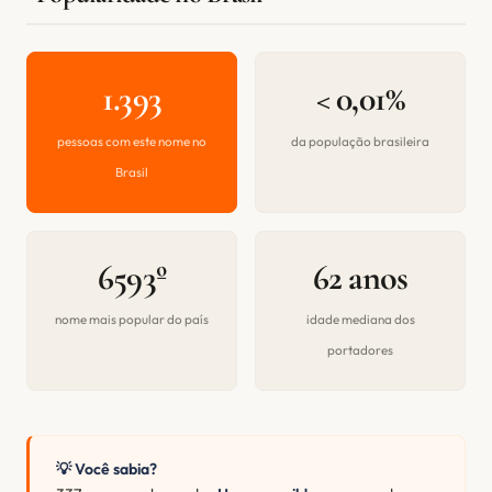
1.393
< 0,01%
pessoas com este nome no
da população brasileira
Brasil
6593º
62 anos
nome mais popular do país
idade mediana dos
portadores
💡 Você sabia?