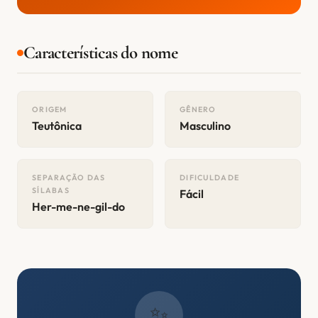
Características do nome
ORIGEM
GÊNERO
Teutônica
Masculino
SEPARAÇÃO DAS
DIFICULDADE
SÍLABAS
Fácil
Her-me-ne-gil-do
✨