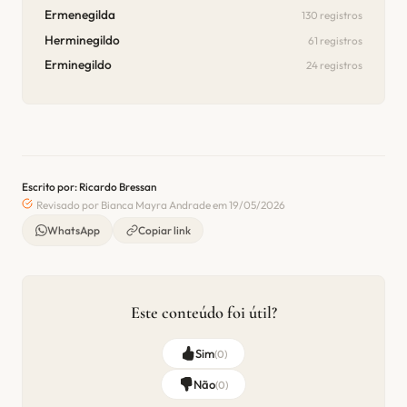
Ermenegilda
130 registros
Herminegildo
61 registros
Erminegildo
24 registros
Escrito por: Ricardo Bressan
Revisado por Bianca Mayra Andrade em 19/05/2026
WhatsApp
Copiar link
Este conteúdo foi útil?
Sim
(
0
)
Não
(
0
)