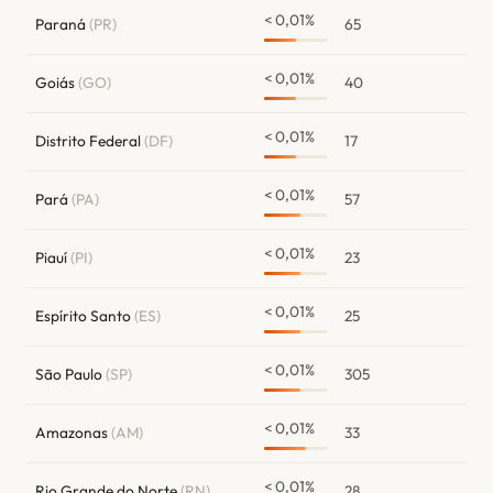
< 0,01%
Paraná
(PR)
65
< 0,01%
Goiás
(GO)
40
< 0,01%
Distrito Federal
(DF)
17
< 0,01%
Pará
(PA)
57
< 0,01%
Piauí
(PI)
23
< 0,01%
Espírito Santo
(ES)
25
< 0,01%
São Paulo
(SP)
305
< 0,01%
Amazonas
(AM)
33
< 0,01%
Rio Grande do Norte
(RN)
28