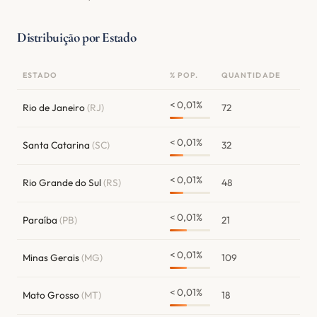
Distribuição por Estado
ESTADO
% POP.
QUANTIDADE
< 0,01%
Rio de Janeiro
(RJ)
72
< 0,01%
Santa Catarina
(SC)
32
< 0,01%
Rio Grande do Sul
(RS)
48
< 0,01%
Paraíba
(PB)
21
< 0,01%
Minas Gerais
(MG)
109
< 0,01%
Mato Grosso
(MT)
18