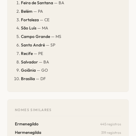
Feira de Santana
— BA
Belém
— PA
Fortaleza
— CE
São Luís
— MA
Campo Grande
— MS
Santo André
— SP
Recife
— PE
Salvador
— BA
Goiânia
— GO
Brasília
— DF
NOMES SIMILARES
Ermenegildo
445 registros
Hermenegilda
319 registros